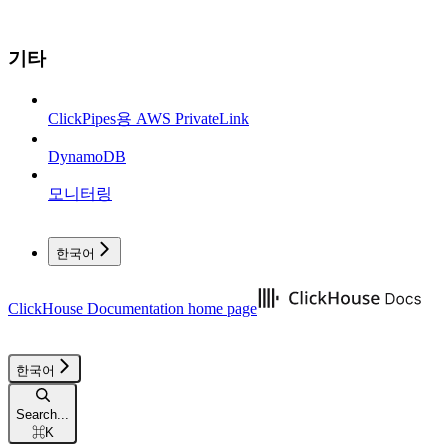
기타
ClickPipes용 AWS PrivateLink
DynamoDB
모니터링
한국어
ClickHouse Documentation
home page
한국어
Search...
⌘
K