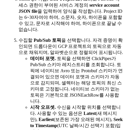
세스 권한이 부여된 서비스 계정의
service account
JSON file
을 입력하여 양식을 작성합니다. Project ID
는 6~30자여야 하며, 소문자, 숫자, 하이픈을 포함할
수 있고, 문자로 시작해야 하며, 하이픈으로 끝날 수
없습니다.
수집할
Pub/Sub 토픽
을 선택합니다. 자격 증명이 확
인되면 드롭다운이 GCP 프로젝트의 토픽으로 자동
으로 채워지며, 알파벳순으로 정렬되어 표시됩니다.
데이터 포맷.
토픽을 선택하면 ClickPipes가
Pub/Sub 스키마 레지스트리를 조회합니다. 토
픽에 네이티브 Avro 또는 Protobuf 스키마가 연
결되어 있으면 데이터 포맷과 스키마가 자동
으로 감지되며, 셀렉터는 해당 토픽의 최신 스
키마로 고정됩니다. 네이티브 스키마가 없는
토픽은 기본적으로 JSONEachRow를 사용합
니다.
시작 오프셋.
수신을 시작할 위치를 선택합니
다. 사용할 수 있는 옵션은
Latest
(새 메시지
만),
Earliest
(보존된 가장 오래된 메시지),
Seek
to Timestamp
(UTC 날짜/시간 선택기 포함)입