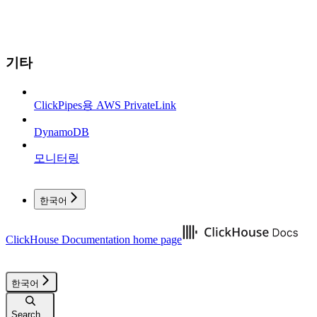
기타
ClickPipes용 AWS PrivateLink
DynamoDB
모니터링
한국어
ClickHouse Documentation
home page
한국어
Search...