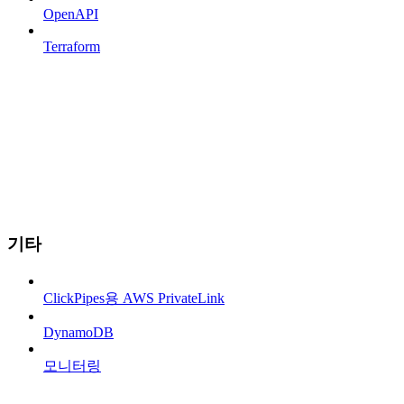
OpenAPI
Terraform
기타
ClickPipes용 AWS PrivateLink
DynamoDB
모니터링