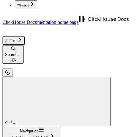
한국어
ClickHouse Documentation
home page
한국어
Search...
⌘
K
검색...
Navigation