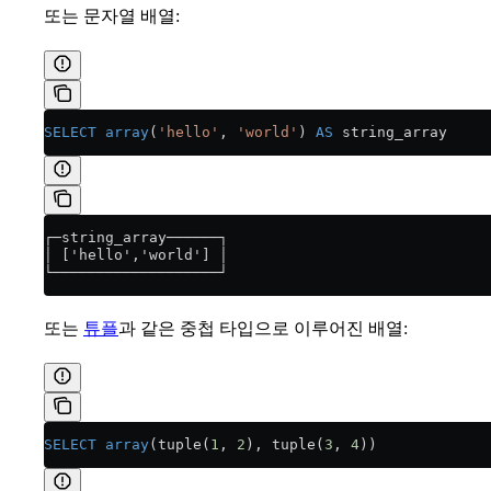
또는 문자열 배열:
SELECT
 array
(
'hello'
, 
'world'
) 
AS
 string_array
┌─string_array──────┐
│ ['hello','world'] │
└───────────────────┘
또는
튜플
과 같은 중첩 타입으로 이루어진 배열:
SELECT
 array
(tuple(
1
, 
2
), tuple(
3
, 
4
))