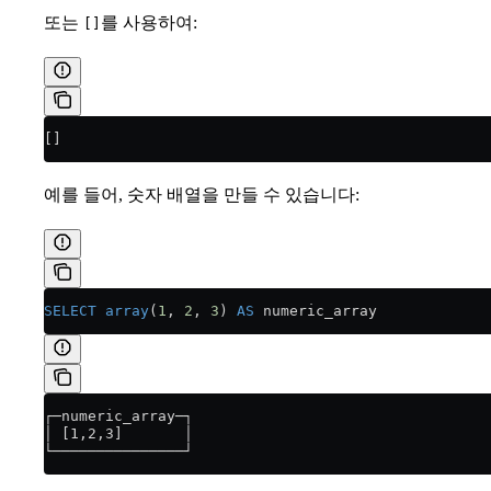
또는
를 사용하여:
[]
[]
예를 들어, 숫자 배열을 만들 수 있습니다:
SELECT
 array
(
1
, 
2
, 
3
) 
AS
 numeric_array
┌─numeric_array─┐
│ [1,2,3]       │
└───────────────┘