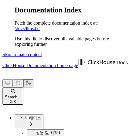
Documentation Index
Fetch the complete documentation index at:
/docs/llms.txt
Use this file to discover all available pages before
exploring further.
Skip to main content
ClickHouse Documentation
home page
Search...
⌘
K
지식 베이스
성능 및 최적화