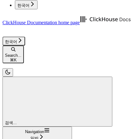
한국어
ClickHouse Documentation
home page
한국어
Search...
⌘
K
검색...
Navigation
일반