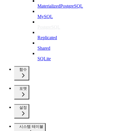
MaterializedPostgreSQL
MySQL
PostgreSQL
Replicated
Shared
SQLite
함수
포맷
설정
시스템 테이블