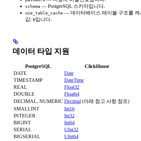
— PostgreSQL 스키마입니다.
schema
— 데이터베이스 테이블 구조를 캐
use_table_cache
값:
입니다.
0
데이터 타입 지원
PostgreSQL
ClickHouse
DATE
Date
TIMESTAMP
DateTime
REAL
Float32
DOUBLE
Float64
DECIMAL, NUMERIC
Decimal
(아래 참고 사항 참조)
SMALLINT
Int16
INTEGER
Int32
BIGINT
Int64
SERIAL
UInt32
BIGSERIAL
UInt64