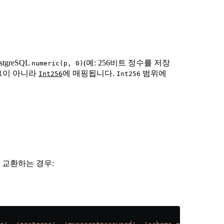
greSQL
(예: 256비트 정수를 저장
numeric(p, 0)
이 아니라
에 매핑됩니다.
범위에
l
Int256
Int256
터를 교환하는 경우: