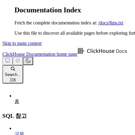
Documentation Index
Fetch the complete documentation index at:
/docs/llms.txt
Use this file to discover all available pages before exploring fur
Skip to main content
ClickHouse Documentation
home page
Search...
⌘
K
홈
SQL 참고
구문