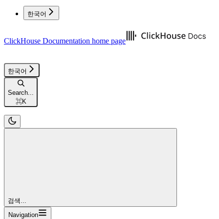
한국어
ClickHouse Documentation
home page
한국어
Search...
⌘
K
검색...
Navigation