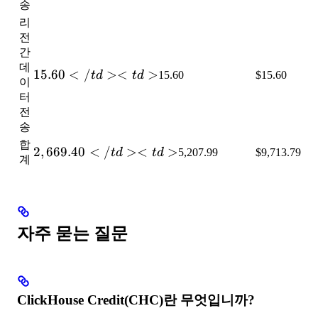
송
리
전
간
데
15.60</td>
15.60
<
/
><
>
t
d
t
d
15.60
$15.60
이
<td>
터
전
송
합
2,669.40</td>
2
,
669.40
<
/
><
>
t
d
t
d
5,207.99
$9,713.79
계
<td>
자주 묻는 질문
ClickHouse Credit(CHC)란 무엇입니까?