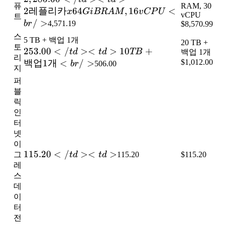
퓨
RAM, 30
<td>2 레플리
2
레플리카
64
,
16
<
x
G
i
BR
A
M
v
CP
U
vCPU
트
카 x 64 GiB
/
>
b
r
4,571.19
$8,570.99
RAM, 16
스
5 TB + 백업 1개
20 TB +
vCPU<br />
토
253.00</td>
253.00
<
/
><
>
10
+
t
d
t
d
TB
백업 1개
리
<td>10 TB
백업
1
개
<
/
>
$1,012.00
b
r
506.00
지
+ 백업 1개
퍼
<br />
블
릭
인
터
넷
이
115.20</td>
115.20
<
/
><
>
그
t
d
t
d
115.20
$115.20
<td>
레
스
데
이
터
전