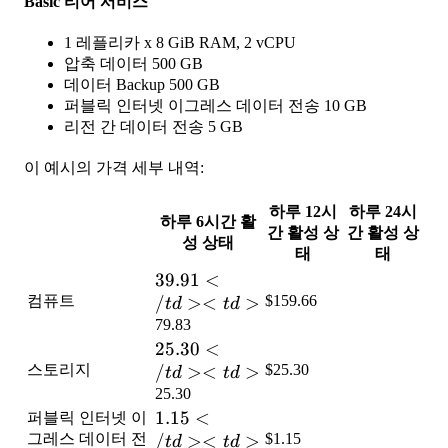
Basic 티어 서비스
1 레플리카 x 8 GiB RAM, 2 vCPU
압축 데이터 500 GB
데이터 Backup 500 GB
퍼블릭 인터넷 이그레스 데이터 전송 10 GB
리전 간 데이터 전송 5 GB
이 예시의 가격 세부 내역:
하루 12시
하루 24시
하루 6시간 활
간 활성 상
간 활성 상
성 상태
태
태
39.91</td>
39.91
<
컴퓨트
<td>
/
><
>
$159.66
t
d
t
d
79.83
25.30</td>
25.30
<
스토리지
<td>
/
><
>
$25.30
t
d
t
d
25.30
1.15</td>
1.15
<
퍼블릭 인터넷 이
그레스 데이터 전
<td>
/
><
>
$1.15
t
d
t
d