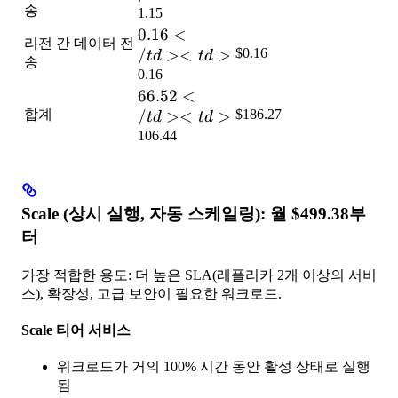
송
1.15
0.16</td>
0.16
<
리전 간 데이터 전
<td>
/
><
>
$0.16
t
d
t
d
송
0.16
66.52</td>
66.52
<
합계
<td>
/
><
>
$186.27
t
d
t
d
106.44
Scale (상시 실행, 자동 스케일링): 월 $499.38부
터
가장 적합한 용도: 더 높은 SLA(레플리카 2개 이상의 서비
스), 확장성, 고급 보안이 필요한 워크로드.
Scale 티어 서비스
워크로드가 거의 100% 시간 동안 활성 상태로 실행
됨