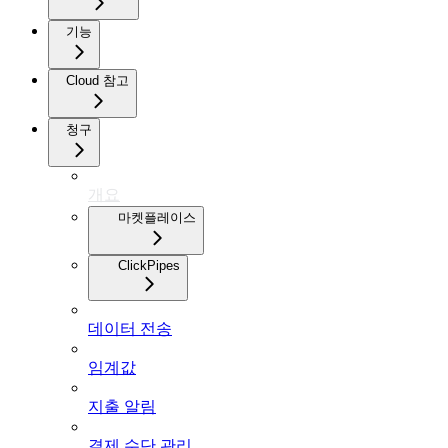
기능
Cloud 참고
청구
개요
마켓플레이스
ClickPipes
데이터 전송
임계값
지출 알림
결제 수단 관리