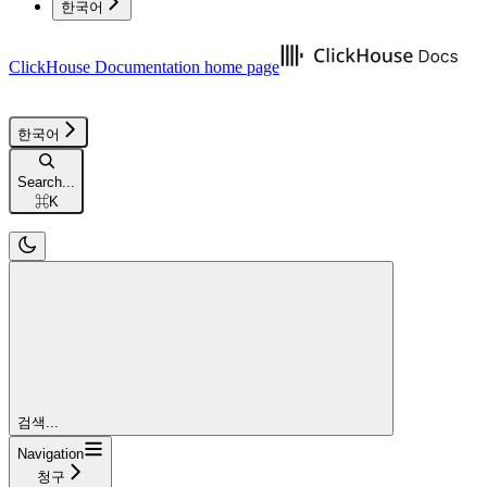
한국어
ClickHouse Documentation
home page
한국어
Search...
⌘
K
검색...
Navigation
청구