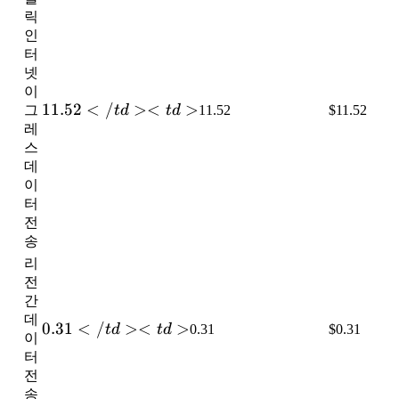
/>
릭
인
터
넷
이
11.52</td>
11.52
<
/
><
>
그
t
d
t
d
11.52
$11.52
<td>
레
스
데
이
터
전
송
리
전
간
데
0.31</td>
0.31
<
/
><
>
t
d
t
d
0.31
$0.31
이
<td>
터
전
송