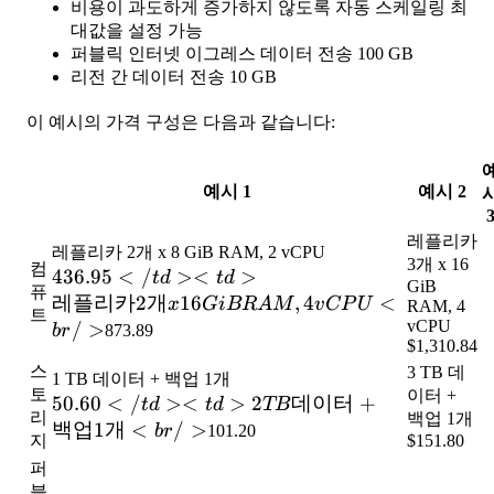
비용이 과도하게 증가하지 않도록 자동 스케일링 최
대값을 설정 가능
퍼블릭 인터넷 이그레스 데이터 전송 100 GB
리전 간 데이터 전송 10 GB
이 예시의 가격 구성은 다음과 같습니다:
예시 1
예시 2
레플리카
레플리카 2개 x 8 GiB RAM, 2 vCPU
3개 x 16
컴
436.95</td>
436.95
<
/
><
>
t
d
t
d
GiB
퓨
<td>레플리
레플리카
2
개
16
,
4
<
x
G
i
BR
A
M
v
CP
U
RAM, 4
트
카 2개 x 16
vCPU
/
>
b
r
873.89
$1,310.84
GiB RAM, 4
스
3 TB 데
vCPU<br
1 TB 데이터 + 백업 1개
토
이터 +
/>
50.60</td>
50.60
<
/
><
>
2
데이터
+
t
d
t
d
TB
리
백업 1개
<td>2 TB
백업
1
개
<
/
>
b
r
101.20
지
$151.80
데이터 + 백
퍼
업 1개<br
블