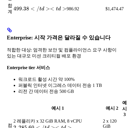
합
499.38</td>
499.38
<
/
><
>
t
d
t
d
986.92
$1,474.47
계
<td>
Enterprise: 시작 가격은 달라질 수 있습니다
적합한 대상: 엄격한 보안 및 컴플라이언스 요구 사항이
있는 대규모 미션 크리티컬 배포 환경
Enterprise tier 서비스
워크로드 활성 시간 약 100%
퍼블릭 인터넷 이그레스 데이터 전송 1 TB
리전 간 데이터 전송 500 GB
예
예시 1
예시 2
시
3
2 레플리카 x 32 GiB RAM, 8 vCPU
2 x 120
컴
GiB
2,285.60</td>
2
,
285.60
<
/
><
>
t
d
t
d