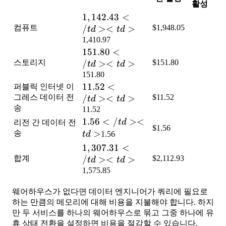
활성
1,142.43</td>
1
,
142.43
<
컴퓨트
<td>
/
><
>
$1,948.05
t
d
t
d
1,410.97
151.80</td>
151.80
<
스토리지
<td>
/
><
>
$151.80
t
d
t
d
151.80
11.52</td>
11.52
<
퍼블릭 인터넷 이
그레스 데이터 전
<td>
/
><
>
$11.52
t
d
t
d
송
11.52
1.56</td>
1.56
<
/
><
t
d
리전 간 데이터 전
$1.56
<td>
>
송
t
d
1.56
1,307.31</td>
1
,
307.31
<
합계
<td>
/
><
>
$2,112.93
t
d
t
d
1,575.85
웨어하우스가 없다면 데이터 엔지니어가 쿼리에 필요로
하는 만큼의 메모리에 대해 비용을 지불해야 합니다. 하지
만 두 서비스를 하나의 웨어하우스로 묶고 그중 하나에 유
휴 상태 전환을 설정하면 비용을 절감할 수 있습니다.