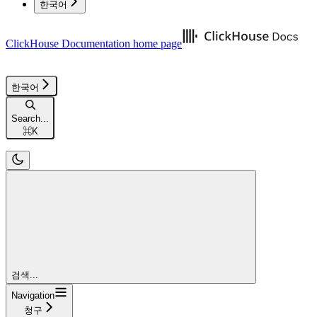
한국어
ClickHouse Documentation
home page
한국어
Search...
⌘
K
검색...
Navigation
청구