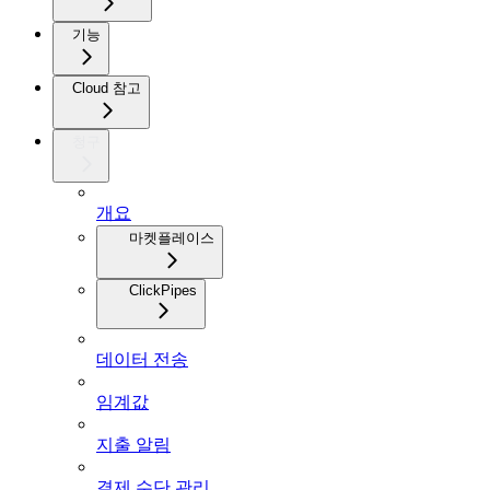
기능
Cloud 참고
청구
개요
마켓플레이스
ClickPipes
데이터 전송
임계값
지출 알림
결제 수단 관리