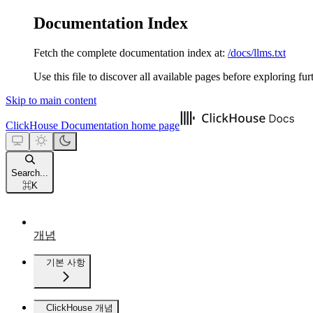
Documentation Index
Fetch the complete documentation index at:
/docs/llms.txt
Use this file to discover all available pages before exploring fur
Skip to main content
ClickHouse Documentation
home page
Search...
⌘
K
개념
기본 사항
ClickHouse 개념