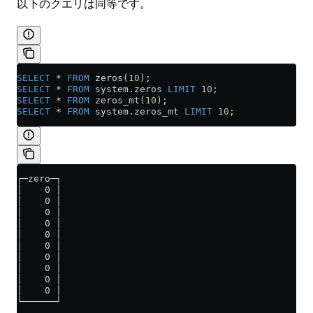
以下のクエリは同等です。
SELECT
 *
 FROM
 zeros(
10
);
SELECT
 *
 FROM
 system
.
zeros
 LIMIT
 10
;
SELECT
 *
 FROM
 zeros_mt(
10
);
SELECT
 *
 FROM
 system
.
zeros_mt
 LIMIT
 10
;
┌─zero─┐
│    0 │
│    0 │
│    0 │
│    0 │
│    0 │
│    0 │
│    0 │
│    0 │
│    0 │
│    0 │
└──────┘