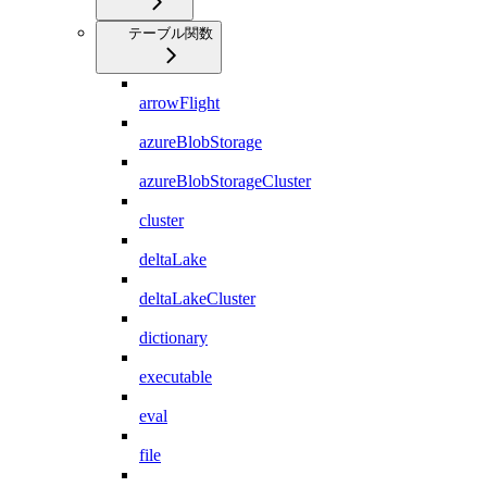
テーブル関数
arrowFlight
azureBlobStorage
azureBlobStorageCluster
cluster
deltaLake
deltaLakeCluster
dictionary
executable
eval
file