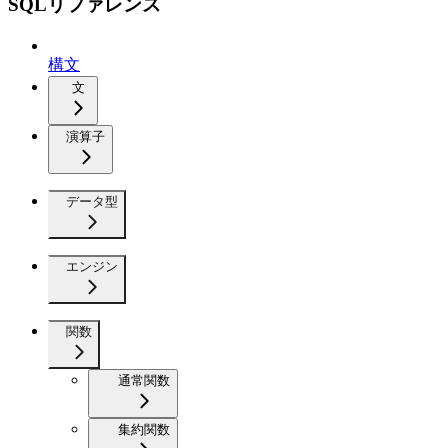
SQLリファレンス
構文
文
演算子
データ型
エンジン
関数
通常関数
集約関数