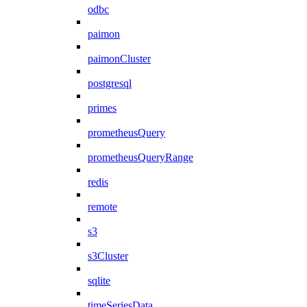
odbc
paimon
paimonCluster
postgresql
primes
prometheusQuery
prometheusQueryRange
redis
remote
s3
s3Cluster
sqlite
timeSeriesData