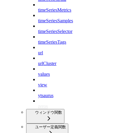
timeSeriesMetrics
timeSeriesSamples
timeSeriesSelector
timeSeriesTags
url
urlCluster
values
view
ytsaurus
zeros
ウィンドウ関数
ユーザー定義関数