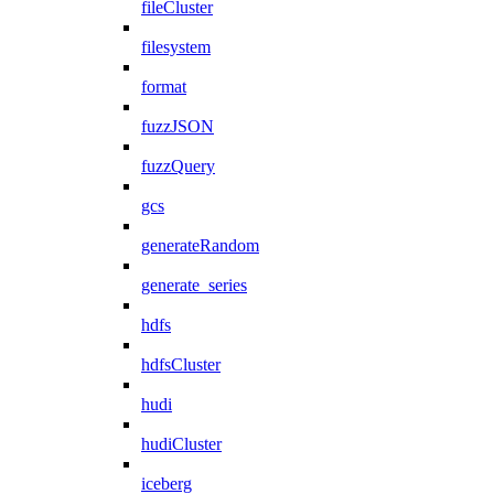
fileCluster
filesystem
format
fuzzJSON
fuzzQuery
gcs
generateRandom
generate_series
hdfs
hdfsCluster
hudi
hudiCluster
iceberg