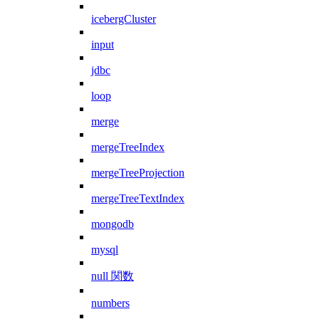
icebergCluster
input
jdbc
loop
merge
mergeTreeIndex
mergeTreeProjection
mergeTreeTextIndex
mongodb
mysql
null 関数
numbers