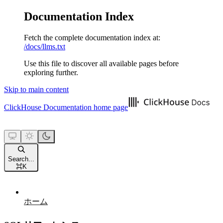
Documentation Index
Fetch the complete documentation index at:
/docs/llms.txt
Use this file to discover all available pages before
exploring further.
Skip to main content
ClickHouse Documentation
home page
Search...
⌘
K
ホーム