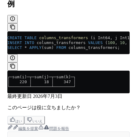
例
CREATE
 TABLE
 columns_transformers
 (i Int64, j Int16, 
INSERT INTO
 columns_transformers 
VALUES
 (
100
, 
10
, 
324
SELECT
 *
 APPLY
(sum) 
FROM
 columns_transformers;
┌─sum(i)─┬─sum(j)─┬─sum(k)─┐
│    220 │     18 │    347 │
└────────┴────────┴────────┘
最終更新日
2026年7月3日
このページは役に立ちましたか？
はい
いいえ
編集を提案
問題を報告