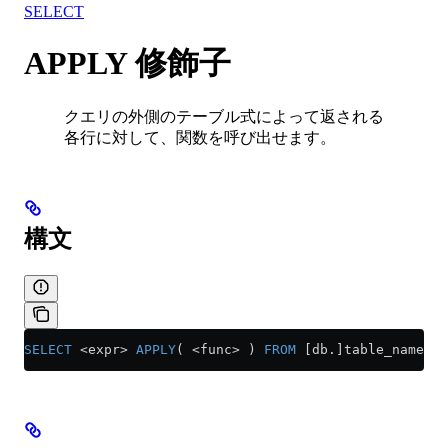
SELECT
APPLY 修飾子
クエリの外側のテーブル式によって返される
各行に対して、関数を呼び出せます。
構文
SELECT
 <
expr
>
 APPLY
( 
<
func
>
 ) 
FROM
 [db.]table_name