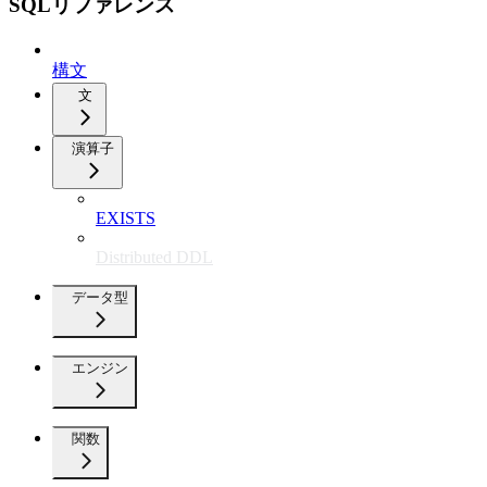
SQLリファレンス
構文
文
演算子
EXISTS
Distributed DDL
データ型
エンジン
関数