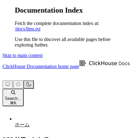
Documentation Index
Fetch the complete documentation index at:
/docs/llms.txt
Use this file to discover all available pages before
exploring further.
Skip to main content
ClickHouse Documentation
home page
Search...
⌘
K
ホーム