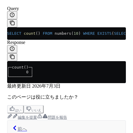
Query
SELECT
 count
() 
FROM
 numbers(
10
) 
WHERE
 EXISTS
(
SELECT
 n
Response
┌─count()─┐
│       0 │
└─────────┘
最終更新日
2026年7月3日
このページは役に立ちましたか？
はい
いいえ
編集を提案
問題を報告
前へ