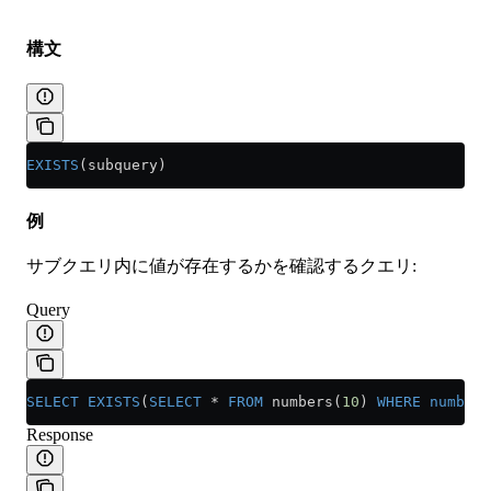
構文
EXISTS
(subquery)
例
サブクエリ内に値が存在するかを確認するクエリ:
Query
SELECT
 EXISTS
(
SELECT
 *
 FROM
 numbers(
10
) 
WHERE
 number
 
Response