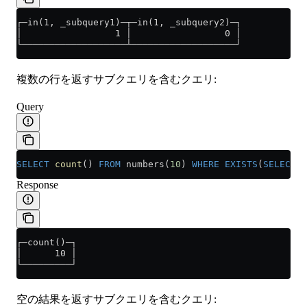
┌─in(1, _subquery1)─┬─in(1, _subquery2)─┐
│                 1 │                 0 │
└───────────────────┴───────────────────┘
複数の行を返すサブクエリを含むクエリ:
Query
SELECT
 count
() 
FROM
 numbers(
10
) 
WHERE
 EXISTS
(
SELECT
 n
Response
┌─count()─┐
│      10 │
└─────────┘
空の結果を返すサブクエリを含むクエリ: