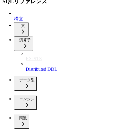
SQLリファレンス
構文
文
演算子
EXISTS
Distributed DDL
データ型
エンジン
関数