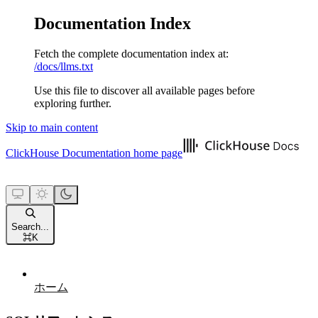
Documentation Index
Fetch the complete documentation index at:
/docs/llms.txt
Use this file to discover all available pages before
exploring further.
Skip to main content
ClickHouse Documentation
home page
Search...
⌘
K
ホーム