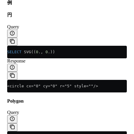
例
円
Query
SELECT
 SVG((
0
., 
0
.))
Response
<circle cx="0" cy="0" r="5" style=""/>
Polygon
Query