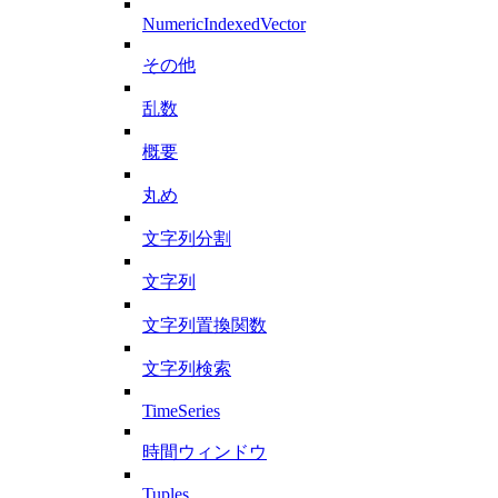
NumericIndexedVector
その他
乱数
概要
丸め
文字列分割
文字列
文字列置換関数
文字列検索
TimeSeries
時間ウィンドウ
Tuples