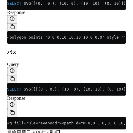
SELECT
 SVG([(0., 0.), (10, 0), (10, 10), (0, 10)])
Response
<polygon points="0,0 0,10 10,10 10,0 0,0" style=""/>
パス
Query
SELECT
 SVG([[(0., 0.), (10, 0), (10, 10), (0, 10)], 
Response
<g fill-rule="evenodd"><path d="M 0,0 L 0,10 L 10,10 
最終更新日
2026年7月3日