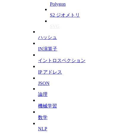
Polygon
S2 ジオメトリ
SVG
ハッシュ
IN演算子
イントロスペクション
IP アドレス
JSON
論理
機械学習
数学
NLP