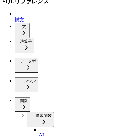
SQLリファレンス
構文
文
演算子
データ型
エンジン
関数
通常関数
AI