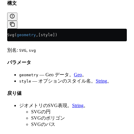
構文
Svg(
geometry
,[style])
別名:
,
SVG
svg
パラメータ
— Geo データ。
Geo
。
geometry
— オプションのスタイル名。
String
。
style
戻り値
ジオメトリのSVG表現。
String
。
SVGの円
SVGのポリゴン
SVGのパス