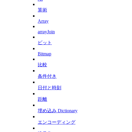
算術
Array
arrayJoin
ビット
Bitmap
比較
条件付き
日付と時刻
距離
埋め込み Dictionary
エンコーディング