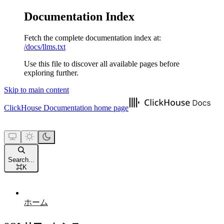
Documentation Index
Fetch the complete documentation index at:
/docs/llms.txt
Use this file to discover all available pages before
exploring further.
Skip to main content
ClickHouse Documentation
home page
Search...
⌘
K
ホーム