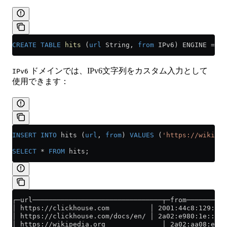
CREATE
 TABLE
 hits
 (
url
 String, 
from
 IPv6) ENGINE 
=
 Me
ドメインでは、IPv6文字列をカスタム入力として
IPv6
使用できます：
INSERT INTO
 hits (
url
, 
from
) 
VALUES
 (
'https://wikiped
SELECT
 *
 FROM
 hits;
┌─url────────────────────────────────┬─from──────────
│ https://clickhouse.com          │ 2001:44c8:129:263
│ https://clickhouse.com/docs/en/ │ 2a02:e980:1e::1  
│ https://wikipedia.org              │ 2a02:aa08:e000