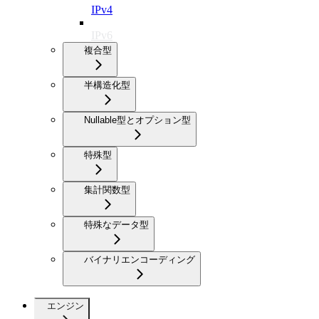
IPv4
IPv6
複合型
半構造化型
Nullable型とオプション型
特殊型
集計関数型
特殊なデータ型
バイナリエンコーディング
エンジン