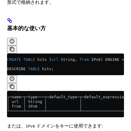
形式で格納されます。
基本的な使い方
CREATE
 TABLE
 hits
 (
url
 String, 
from
 IPv6) ENGINE 
=
 Me
DESCRIBE 
TABLE
 hits;
┌─name─┬─type───┬─default_type─┬─default_expression─┬
│ url  │ String │              │                    │
│ from │ IPv6   │              │                    │
└──────┴────────┴──────────────┴────────────────────┴
または、
ドメインをキーに使用できます:
IPv6