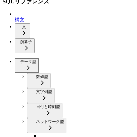
SQLリファレンス
構文
文
演算子
データ型
数値型
文字列型
日付と時刻型
ネットワーク型