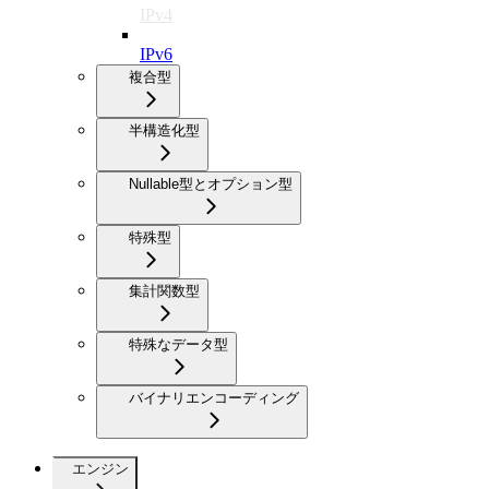
IPv4
IPv6
複合型
半構造化型
Nullable型とオプション型
特殊型
集計関数型
特殊なデータ型
バイナリエンコーディング
エンジン