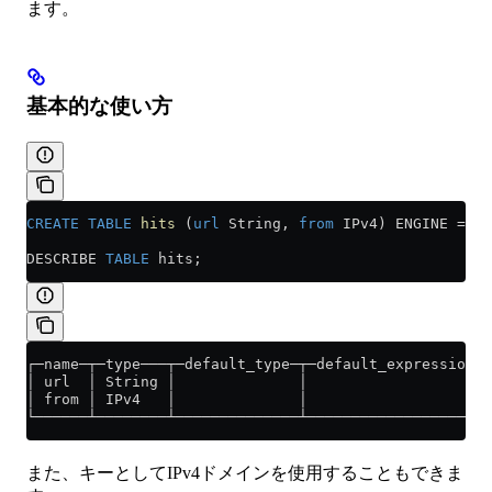
ます。
基本的な使い方
CREATE
 TABLE
 hits
 (
url
 String, 
from
 IPv4) ENGINE 
=
 Me
DESCRIBE 
TABLE
 hits;
┌─name─┬─type───┬─default_type─┬─default_expression─┬
│ url  │ String │              │                    │
│ from │ IPv4   │              │                    │
└──────┴────────┴──────────────┴────────────────────┴
また、キーとしてIPv4ドメインを使用することもできま