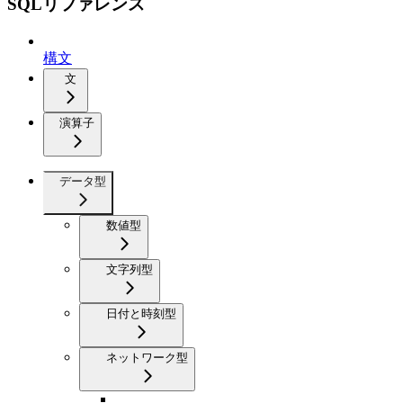
SQLリファレンス
構文
文
演算子
データ型
数値型
文字列型
日付と時刻型
ネットワーク型