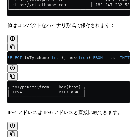
│ https://clickhouse.com          │ 183.247.232.58 │
└────────────────────────────────────┴───────────────
値はコンパクトなバイナリ形式で保存されます：
SELECT
 toTypeName(
from
), hex(
from
) 
FROM
 hits 
LIMIT
 1
;
┌─toTypeName(from)─┬─hex(from)─┐
│ IPv4             │ B7F7E83A  │
└──────────────────┴───────────┘
IPv4 アドレスは IPv6 アドレスと直接比較できます。