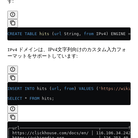
す:
CREATE
 TABLE
 hits
 (
url
 String, 
from
 IPv4) ENGINE 
=
 Me
ドメインは、IPv4文字列向けのカスタム入力フォ
IPv4
ーマットをサポートしています:
INSERT INTO
 hits (
url
, 
from
) 
VALUES
 (
'https://wikiped
SELECT
 *
 FROM
 hits;
┌─url────────────────────────────────┬───────────from
│ https://clickhouse.com/docs/en/ │ 116.106.34.242 │
│ https://wikipedia.org              │ 116.253.40.133