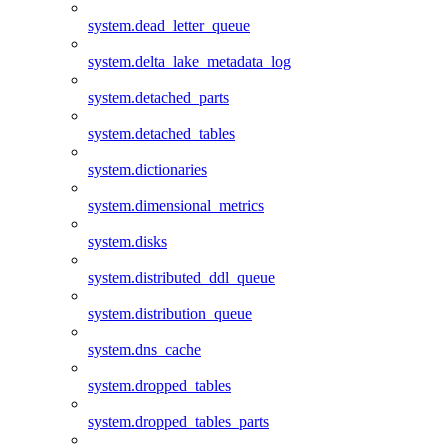
system.dead_letter_queue
system.delta_lake_metadata_log
system.detached_parts
system.detached_tables
system.dictionaries
system.dimensional_metrics
system.disks
system.distributed_ddl_queue
system.distribution_queue
system.dns_cache
system.dropped_tables
system.dropped_tables_parts