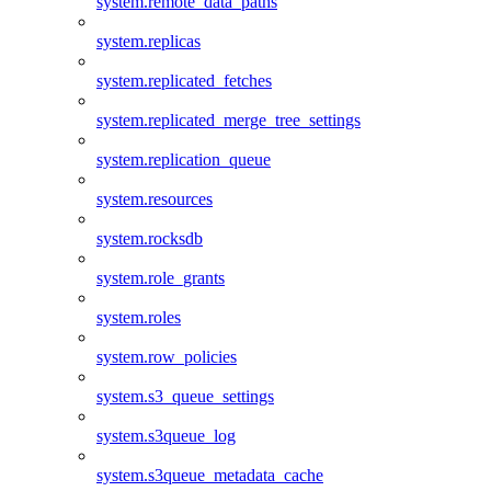
system.remote_data_paths
system.replicas
system.replicated_fetches
system.replicated_merge_tree_settings
system.replication_queue
system.resources
system.rocksdb
system.role_grants
system.roles
system.row_policies
system.s3_queue_settings
system.s3queue_log
system.s3queue_metadata_cache