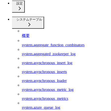
設定
システムテーブル
概要
system.aggregate_function_combinators
system.aggregated_zookeeper_log
system.asynchronous_insert_log
system.asynchronous_inserts
system.asynchronous_loader
system.asynchronous_metric_log
system.asynchronous_metrics
system.azure_queue_log