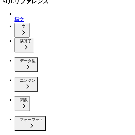
SQLリファレンス
構文
文
演算子
データ型
エンジン
関数
フォーマット