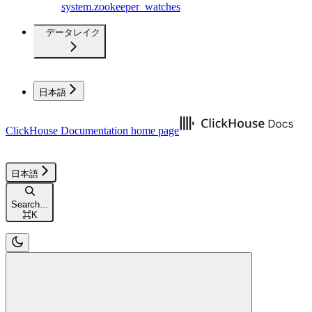
system.zookeeper_watches
データレイク
日本語
ClickHouse Documentation
home page
日本語
Search...
⌘
K