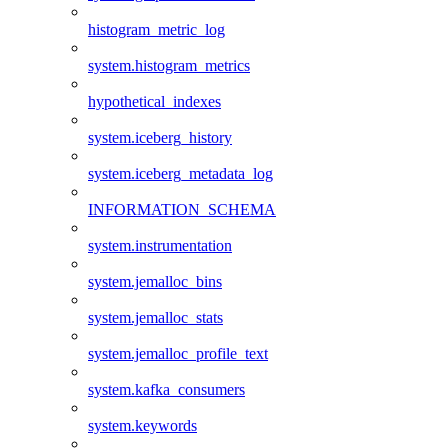
histogram_metric_log
system.histogram_metrics
hypothetical_indexes
system.iceberg_history
system.iceberg_metadata_log
INFORMATION_SCHEMA
system.instrumentation
system.jemalloc_bins
system.jemalloc_stats
system.jemalloc_profile_text
system.kafka_consumers
system.keywords