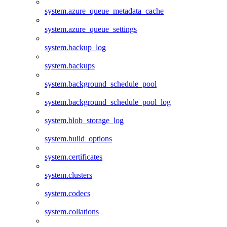
system.azure_queue_metadata_cache
system.azure_queue_settings
system.backup_log
system.backups
system.background_schedule_pool
system.background_schedule_pool_log
system.blob_storage_log
system.build_options
system.certificates
system.clusters
system.codecs
system.collations