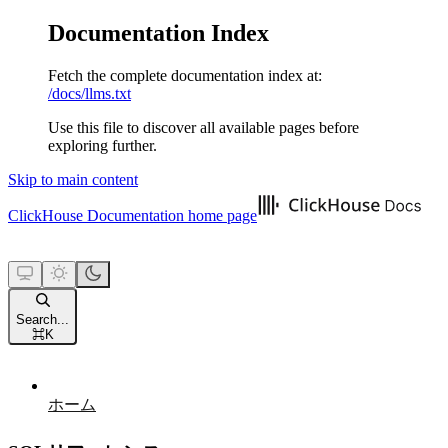
Documentation Index
Fetch the complete documentation index at:
/docs/llms.txt
Use this file to discover all available pages before
exploring further.
Skip to main content
ClickHouse Documentation
home page
Search...
⌘
K
ホーム