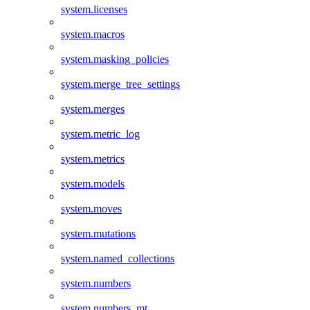
system.licenses
system.macros
system.masking_policies
system.merge_tree_settings
system.merges
system.metric_log
system.metrics
system.models
system.moves
system.mutations
system.named_collections
system.numbers
system.numbers_mt