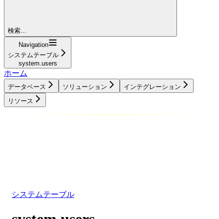
検索...
Navigation
システムテーブル
system.users
ホーム
データベース
ソリューション
インテグレーション
リソース
データベース
ソリューション
インテグレーション
リソース
システムテーブル
system.users