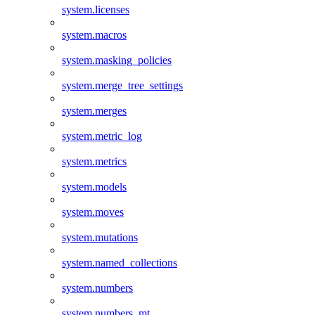
system.licenses
system.macros
system.masking_policies
system.merge_tree_settings
system.merges
system.metric_log
system.metrics
system.models
system.moves
system.mutations
system.named_collections
system.numbers
system.numbers_mt