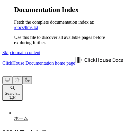
Documentation Index
Fetch the complete documentation index at:
/docs/llms.txt
Use this file to discover all available pages before
exploring further.
Skip to main content
ClickHouse Documentation
home page
Search...
⌘
K
ホーム