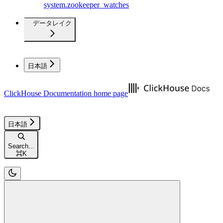
system.zookeeper_watches
データレイク
日本語
ClickHouse Documentation
home page
日本語
Search...
⌘
K