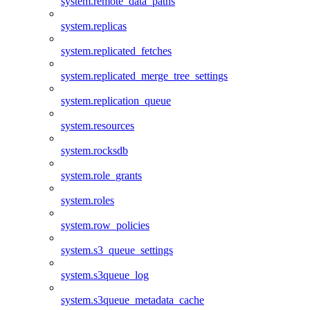
system.remote_data_paths
system.replicas
system.replicated_fetches
system.replicated_merge_tree_settings
system.replication_queue
system.resources
system.rocksdb
system.role_grants
system.roles
system.row_policies
system.s3_queue_settings
system.s3queue_log
system.s3queue_metadata_cache