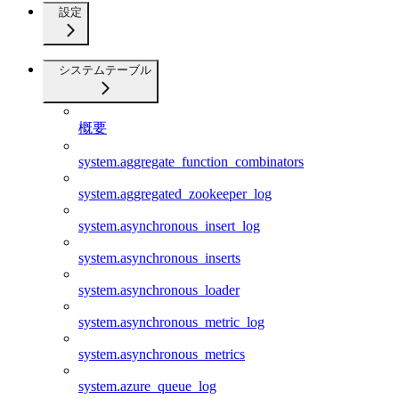
設定
システムテーブル
概要
system.aggregate_function_combinators
system.aggregated_zookeeper_log
system.asynchronous_insert_log
system.asynchronous_inserts
system.asynchronous_loader
system.asynchronous_metric_log
system.asynchronous_metrics
system.azure_queue_log