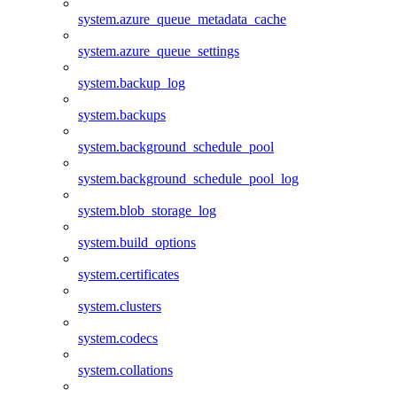
system.azure_queue_metadata_cache
system.azure_queue_settings
system.backup_log
system.backups
system.background_schedule_pool
system.background_schedule_pool_log
system.blob_storage_log
system.build_options
system.certificates
system.clusters
system.codecs
system.collations