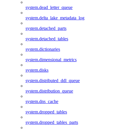
system.dead_letter_queue
system.delta_lake_metadata_log
system.detached_parts
system.detached_tables
system.dictionaries
system.dimensional_metrics
system.disks
system.distributed_ddl_queue
system.distribution_queue
system.dns_cache
system.dropped_tables
system.dropped_tables_parts