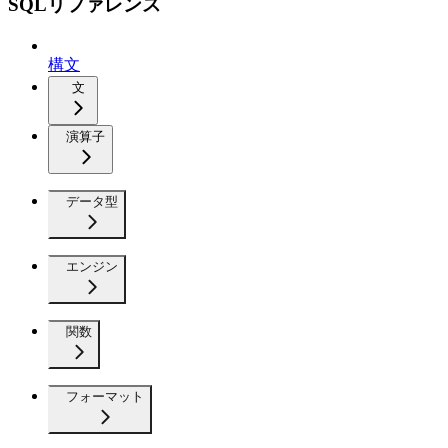
SQLリファレンス
構文
文
演算子
データ型
エンジン
関数
フォーマット