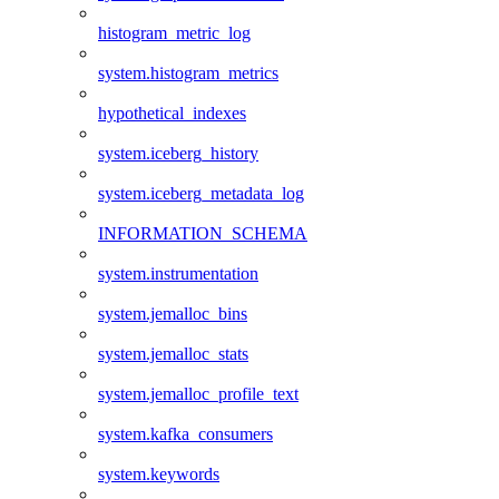
histogram_metric_log
system.histogram_metrics
hypothetical_indexes
system.iceberg_history
system.iceberg_metadata_log
INFORMATION_SCHEMA
system.instrumentation
system.jemalloc_bins
system.jemalloc_stats
system.jemalloc_profile_text
system.kafka_consumers
system.keywords