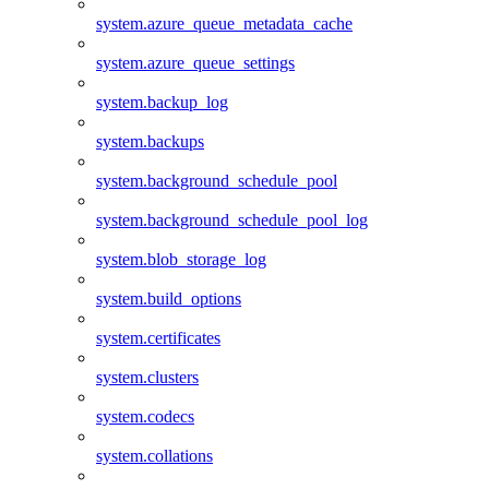
system.azure_queue_metadata_cache
system.azure_queue_settings
system.backup_log
system.backups
system.background_schedule_pool
system.background_schedule_pool_log
system.blob_storage_log
system.build_options
system.certificates
system.clusters
system.codecs
system.collations