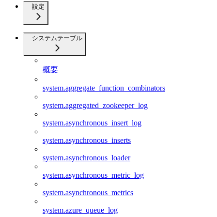
設定
システムテーブル
概要
system.aggregate_function_combinators
system.aggregated_zookeeper_log
system.asynchronous_insert_log
system.asynchronous_inserts
system.asynchronous_loader
system.asynchronous_metric_log
system.asynchronous_metrics
system.azure_queue_log