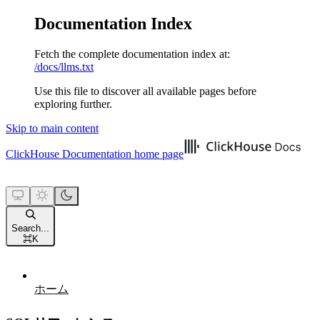
Documentation Index
Fetch the complete documentation index at:
/docs/llms.txt
Use this file to discover all available pages before
exploring further.
Skip to main content
ClickHouse Documentation
home page
Search...
⌘
K
ホーム