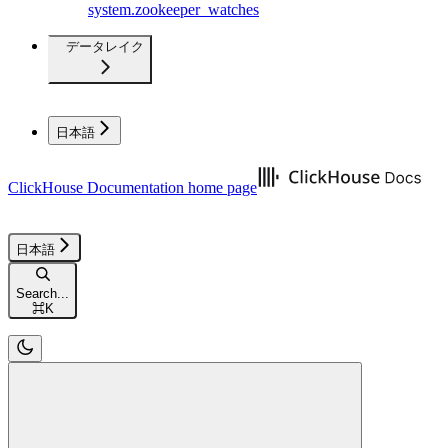
system.zookeeper_watches
データレイク
日本語
ClickHouse Documentation
home page
日本語
Search...
⌘
K