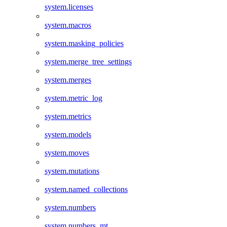
system.licenses
system.macros
system.masking_policies
system.merge_tree_settings
system.merges
system.metric_log
system.metrics
system.models
system.moves
system.mutations
system.named_collections
system.numbers
system.numbers_mt