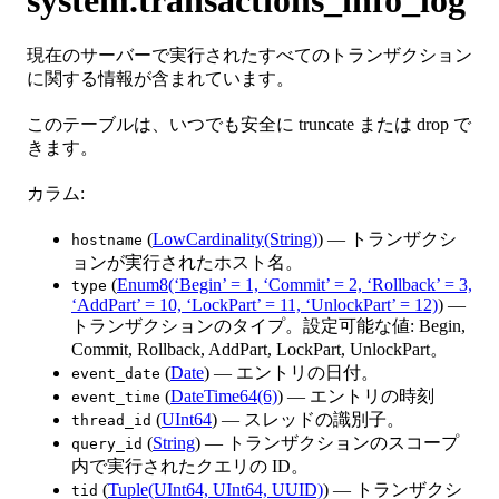
現在のサーバーで実行されたすべてのトランザクション
に関する情報が含まれています。
このテーブルは、いつでも安全に truncate または drop で
きます。
カラム:
(
LowCardinality(String)
) — トランザクシ
hostname
ョンが実行されたホスト名。
(
Enum8(‘Begin’ = 1, ‘Commit’ = 2, ‘Rollback’ = 3,
type
‘AddPart’ = 10, ‘LockPart’ = 11, ‘UnlockPart’ = 12)
) —
トランザクションのタイプ。設定可能な値: Begin,
Commit, Rollback, AddPart, LockPart, UnlockPart。
(
Date
) — エントリの日付。
event_date
(
DateTime64(6)
) — エントリの時刻
event_time
(
UInt64
) — スレッドの識別子。
thread_id
(
String
) — トランザクションのスコープ
query_id
内で実行されたクエリの ID。
(
Tuple(UInt64, UInt64, UUID)
) — トランザクシ
tid