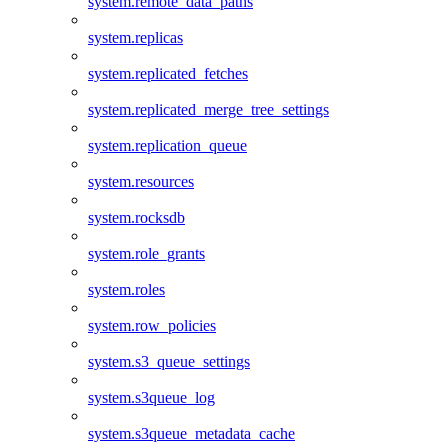
system.remote_data_paths
system.replicas
system.replicated_fetches
system.replicated_merge_tree_settings
system.replication_queue
system.resources
system.rocksdb
system.role_grants
system.roles
system.row_policies
system.s3_queue_settings
system.s3queue_log
system.s3queue_metadata_cache