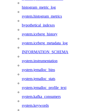
histogram_metric_log
system.histogram_metrics
hypothetical_indexes
system.iceberg_history
system.iceberg_metadata_log
INFORMATION_SCHEMA
system.instrumentation
system.jemalloc_bins
system.jemalloc_stats
system.jemalloc_profile_text
system.kafka_consumers
system.keywords