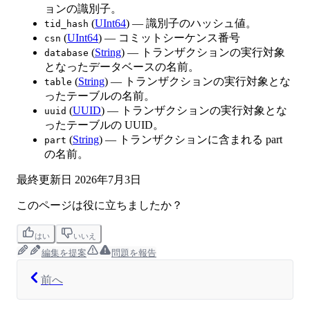
ョンの識別子。
(
UInt64
) — 識別子のハッシュ値。
tid_hash
(
UInt64
) — コミットシーケンス番号
csn
(
String
) — トランザクションの実行対象
database
となったデータベースの名前。
(
String
) — トランザクションの実行対象とな
table
ったテーブルの名前。
(
UUID
) — トランザクションの実行対象とな
uuid
ったテーブルの UUID。
(
String
) — トランザクションに含まれる part
part
の名前。
最終更新日
2026年7月3日
このページは役に立ちましたか？
はい
いいえ
編集を提案
問題を報告
前へ