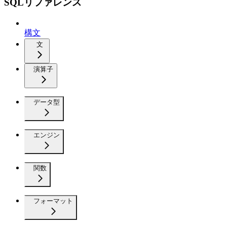
SQLリファレンス
構文
文
演算子
データ型
エンジン
関数
フォーマット