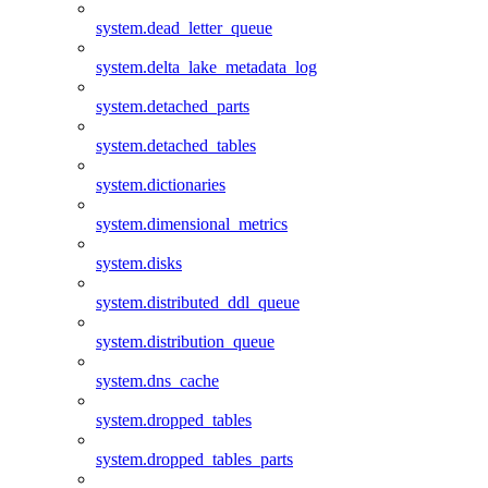
system.dead_letter_queue
system.delta_lake_metadata_log
system.detached_parts
system.detached_tables
system.dictionaries
system.dimensional_metrics
system.disks
system.distributed_ddl_queue
system.distribution_queue
system.dns_cache
system.dropped_tables
system.dropped_tables_parts