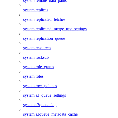
system.remote_data_paths
system.replicas
system.replicated_fetches
system.replicated_merge_tree_settings
system.replication_queue
system.resources
system.rocksdb
system.role_grants
system.roles
system.row_policies
system.s3_queue_settings
system.s3queue_log
system.s3queue_metadata_cache