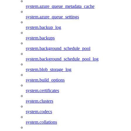
system.azure_queue_metadata_cache
system.azure_queue_settings
system.backup_log
system.backups
system.background_schedule_pool
system.background_schedule_pool_log
system.blob_storage_log
system.build_options
system.certificates
system.clusters
system.codecs
system.collations