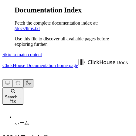
Documentation Index
Fetch the complete documentation index at:
/docs/llms.txt
Use this file to discover all available pages before
exploring further.
Skip to main content
ClickHouse Documentation
home page
Search...
⌘
K
ホーム