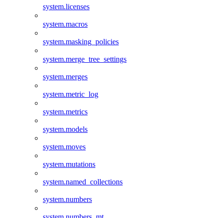
system.licenses
system.macros
system.masking_policies
system.merge_tree_settings
system.merges
system.metric_log
system.metrics
system.models
system.moves
system.mutations
system.named_collections
system.numbers
system.numbers_mt