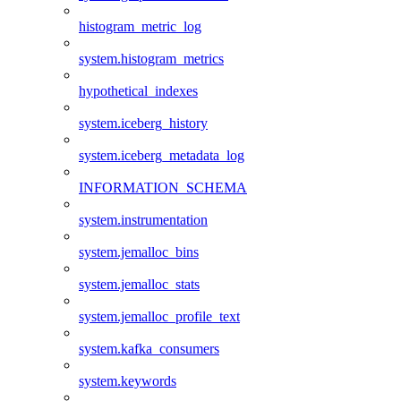
histogram_metric_log
system.histogram_metrics
hypothetical_indexes
system.iceberg_history
system.iceberg_metadata_log
INFORMATION_SCHEMA
system.instrumentation
system.jemalloc_bins
system.jemalloc_stats
system.jemalloc_profile_text
system.kafka_consumers
system.keywords