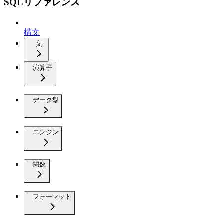
SQLリファレンス
構文
文
演算子
データ型
エンジン
関数
フォーマット