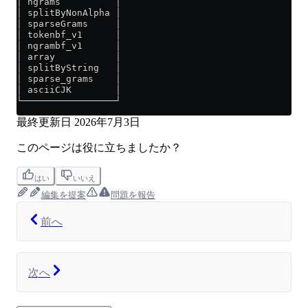
│ ngrams          │
│ splitByNonAlpha │
│ sparseGrams     │
│ tokenbf_v1      │
│ ngrambf_v1      │
│ array           │
│ splitByString   │
│ sparse_grams    │
│ asciiCJK        │
└─────────────────┘
最終更新日
2026年7月3日
このページは役に立ちましたか？
はい
いいえ
編集を提案
問題を報告
前へ
次へ