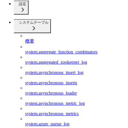
設定
システムテーブル
概要
system.aggregate_function_combinators
system.aggregated_zookeeper_log
system.asynchronous_insert_log
system.asynchronous_inserts
system.asynchronous_loader
system.asynchronous_metric_log
system.asynchronous_metrics
system.azure_queue_log