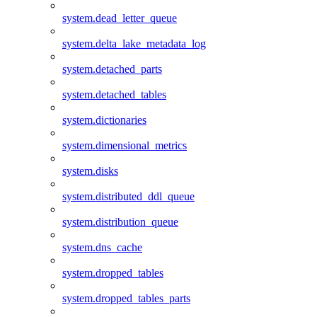
system.dead_letter_queue
system.delta_lake_metadata_log
system.detached_parts
system.detached_tables
system.dictionaries
system.dimensional_metrics
system.disks
system.distributed_ddl_queue
system.distribution_queue
system.dns_cache
system.dropped_tables
system.dropped_tables_parts