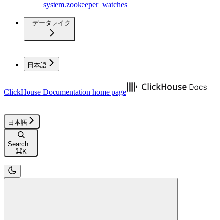
system.zookeeper_watches
データレイク
日本語
ClickHouse Documentation
home page
日本語
Search...
⌘
K