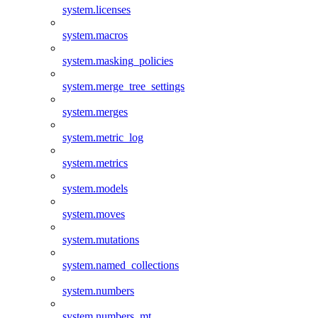
system.licenses
system.macros
system.masking_policies
system.merge_tree_settings
system.merges
system.metric_log
system.metrics
system.models
system.moves
system.mutations
system.named_collections
system.numbers
system.numbers_mt