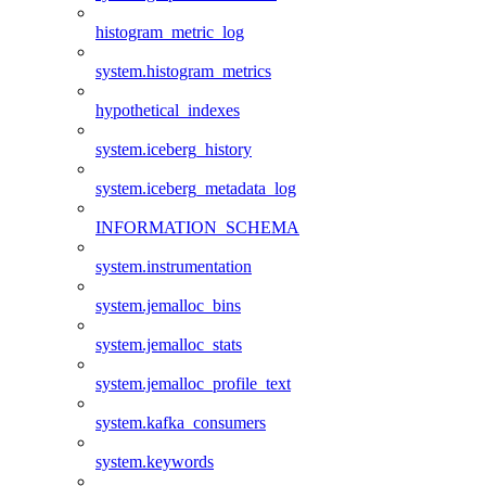
histogram_metric_log
system.histogram_metrics
hypothetical_indexes
system.iceberg_history
system.iceberg_metadata_log
INFORMATION_SCHEMA
system.instrumentation
system.jemalloc_bins
system.jemalloc_stats
system.jemalloc_profile_text
system.kafka_consumers
system.keywords