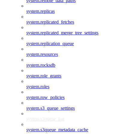
system.remote_data_paths
system.replicas
system.replicated_fetches
system.replicated_merge_tree_settings
system.replication_queue
system.resources
system.rocksdb
system.role_grants
system.roles
system.row_policies
system.s3_queue_settings
system.s3queue_log
system.s3queue_metadata_cache