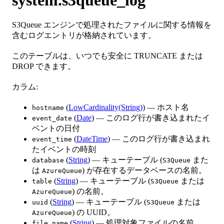
S3Queue エンジンで処理されたファイルに関する情報を
含むログエントリが格納されています。
このテーブルは、いつでも安全に TRUNCATE または
DROP できます。
カラム:
(
LowCardinality(String)
) — ホスト名
hostname
(
Date
) — このログ行が書き込まれたイ
event_date
ベントの日付
(
DateTime
) — このログ行が書き込まれ
event_time
たイベントの時刻
(
String
) — キューテーブル (
また
database
S3Queue
は
) が存在するデータベースの名前。
AzureQueue
(
String
) — キューテーブル (
または
table
S3Queue
) の名前。
AzureQueue
(
String
) — キューテーブル (
または
uuid
S3Queue
) の UUID。
AzureQueue
(
String
) — 処理対象ファイルの名前。
file_name