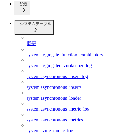
設定
システムテーブル
概要
system.aggregate_function_combinators
system.aggregated_zookeeper_log
system.asynchronous_insert_log
system.asynchronous_inserts
system.asynchronous_loader
system.asynchronous_metric_log
system.asynchronous_metrics
system.azure_queue_log