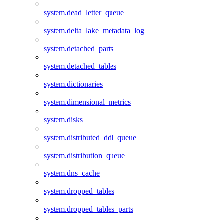
system.dead_letter_queue
system.delta_lake_metadata_log
system.detached_parts
system.detached_tables
system.dictionaries
system.dimensional_metrics
system.disks
system.distributed_ddl_queue
system.distribution_queue
system.dns_cache
system.dropped_tables
system.dropped_tables_parts