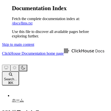
Documentation Index
Fetch the complete documentation index at:
/docs/llms.txt
Use this file to discover all available pages before
exploring further.
Skip to main content
ClickHouse Documentation
home page
Search...
⌘
K
ホーム