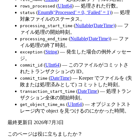
(
UInt64
) — 処理された行数。
rows_processed
(
Enum8(‘Processed’ = 0, ‘Failed’ = 1)
) — 処理
status
対象ファイルのステータス。
(
Nullable(DateTime)
) — フ
processing_start_time
ァイル処理の開始時刻。
(
Nullable(DateTime)
) — ファ
processing_end_time
イル処理の終了時刻。
(
String
) — 発生した場合の例外メッセー
exception
ジ。
(
UInt64
) — このファイルがコミットさ
commit_id
れたトランザクションの ID。
(
DateTime
) — Keeper でファイルを (失
commit_time
敗または処理済みとして) コミットした時刻。
(
DateTime
) — 処理トラン
transaction_start_time
ザクション全体の開始時刻。
(
UInt64
) — オブジェクトスト
get_object_time_ms
レージ内で object を見つけるのにかかった時間。
最終更新日
2026年7月3日
このページは役に立ちましたか？