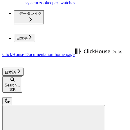
system.zookeeper_watches
データレイク
日本語
ClickHouse Documentation
home page
日本語
Search...
⌘
K