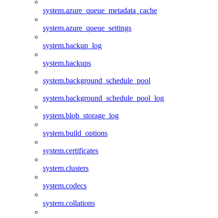
system.azure_queue_metadata_cache
system.azure_queue_settings
system.backup_log
system.backups
system.background_schedule_pool
system.background_schedule_pool_log
system.blob_storage_log
system.build_options
system.certificates
system.clusters
system.codecs
system.collations