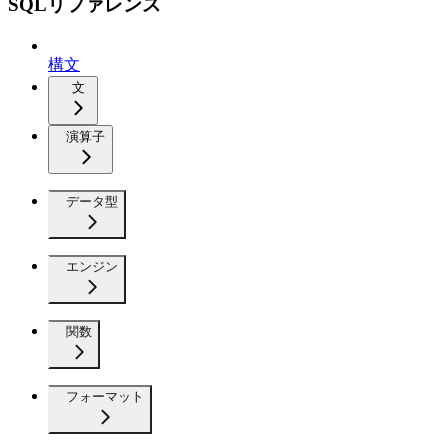
SQLリファレンス
構文
文
演算子
データ型
エンジン
関数
フォーマット