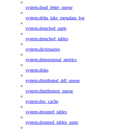
system.dead_letter_queue
system.delta_lake_metadata_log
system.detached_parts
system.detached_tables
system.dictionaries
system.dimensional_metrics
system.disks
system.distributed_ddl_queue
system.distribution_queue
system.dns_cache
system.dropped_tables
system.dropped_tables_parts