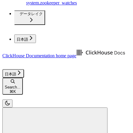
system.zookeeper_watches
データレイク
日本語
ClickHouse Documentation
home page
日本語
Search...
⌘
K