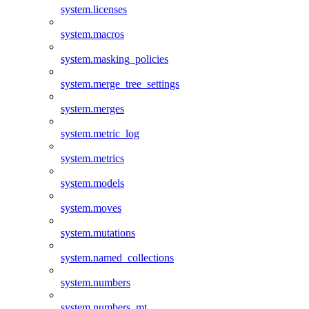
system.licenses
system.macros
system.masking_policies
system.merge_tree_settings
system.merges
system.metric_log
system.metrics
system.models
system.moves
system.mutations
system.named_collections
system.numbers
system.numbers_mt