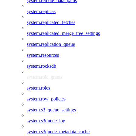
system.remote_data_paths
system.replicas
system.replicated_fetches
system.replicated_merge_tree_settings
system.replication_queue
system.resources
system.rocksdb
system.role_grants
system.roles
system.row_policies
system.s3_queue_settings
system.s3queue_log
system.s3queue_metadata_cache