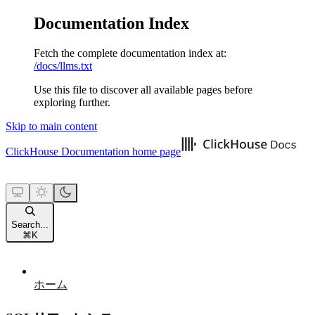
Documentation Index
Fetch the complete documentation index at:
/docs/llms.txt
Use this file to discover all available pages before
exploring further.
Skip to main content
ClickHouse Documentation
home page
Search...
⌘
K
ホーム