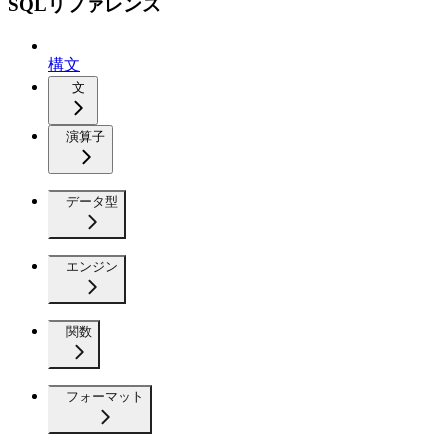
SQLリファレンス
構文
文
演算子
データ型
エンジン
関数
フォーマット