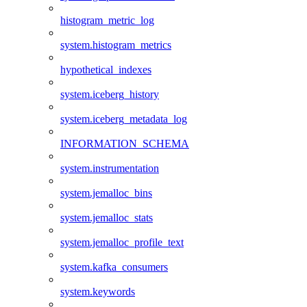
histogram_metric_log
system.histogram_metrics
hypothetical_indexes
system.iceberg_history
system.iceberg_metadata_log
INFORMATION_SCHEMA
system.instrumentation
system.jemalloc_bins
system.jemalloc_stats
system.jemalloc_profile_text
system.kafka_consumers
system.keywords