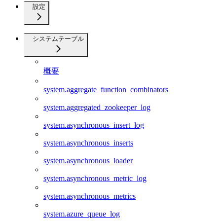
設定
システムテーブル
概要
system.aggregate_function_combinators
system.aggregated_zookeeper_log
system.asynchronous_insert_log
system.asynchronous_inserts
system.asynchronous_loader
system.asynchronous_metric_log
system.asynchronous_metrics
system.azure_queue_log