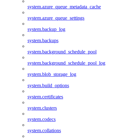
system.azure_queue_metadata_cache
system.azure_queue_settings
system.backup_log
system.backups
system.background_schedule_pool
system.background_schedule_pool_log
system.blob_storage_log
system.build_options
system.certificates
system.clusters
system.codecs
system.collations