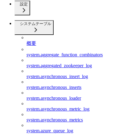
設定
システムテーブル
概要
system.aggregate_function_combinators
system.aggregated_zookeeper_log
system.asynchronous_insert_log
system.asynchronous_inserts
system.asynchronous_loader
system.asynchronous_metric_log
system.asynchronous_metrics
system.azure_queue_log