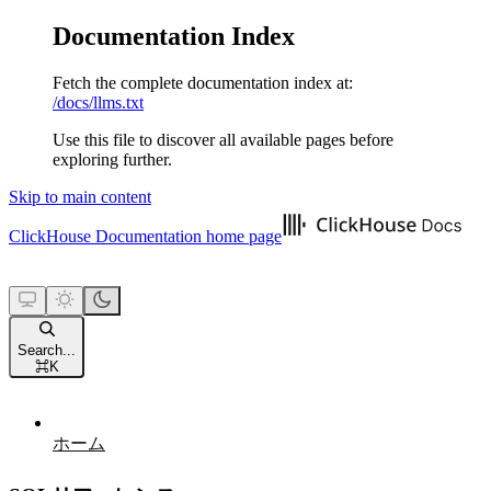
Documentation Index
Fetch the complete documentation index at:
/docs/llms.txt
Use this file to discover all available pages before
exploring further.
Skip to main content
ClickHouse Documentation
home page
Search...
⌘
K
ホーム