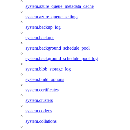
system.azure_queue_metadata_cache
system.azure_queue_settings
system.backup_log
system.backups
system.background_schedule_pool
system.background_schedule_pool_log
system.blob_storage_log
system.build_options
system.certificates
system.clusters
system.codecs
system.collations