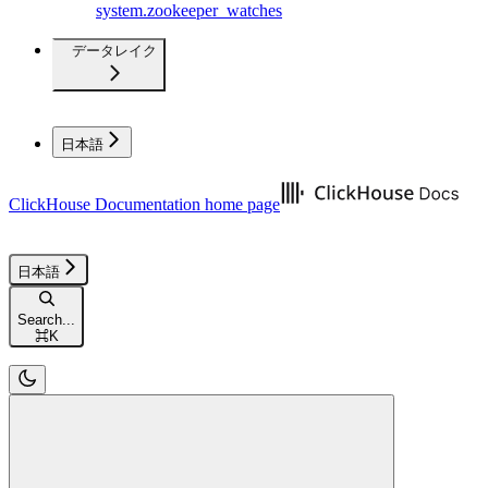
system.zookeeper_watches
データレイク
日本語
ClickHouse Documentation
home page
日本語
Search...
⌘
K