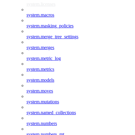
system.licenses
system.macros
system.masking_policies
system.merge_tree_settings
system.merges
system.metric_log
system.metrics
system.models
system.moves
system.mutations
system.named_collections
system.numbers
system.numbers_mt