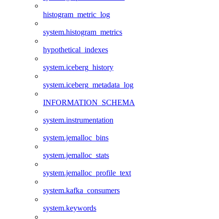
histogram_metric_log
system.histogram_metrics
hypothetical_indexes
system.iceberg_history
system.iceberg_metadata_log
INFORMATION_SCHEMA
system.instrumentation
system.jemalloc_bins
system.jemalloc_stats
system.jemalloc_profile_text
system.kafka_consumers
system.keywords