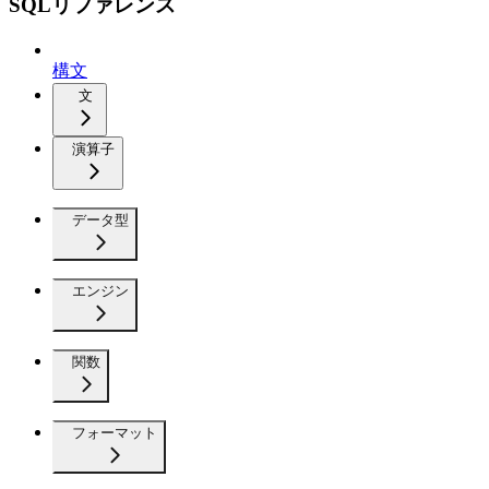
SQLリファレンス
構文
文
演算子
データ型
エンジン
関数
フォーマット