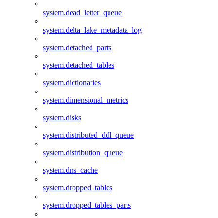
system.dead_letter_queue
system.delta_lake_metadata_log
system.detached_parts
system.detached_tables
system.dictionaries
system.dimensional_metrics
system.disks
system.distributed_ddl_queue
system.distribution_queue
system.dns_cache
system.dropped_tables
system.dropped_tables_parts