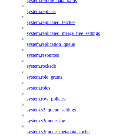
system.remote_data_paths
system.replicas
system.replicated_fetches
system.replicated_merge_tree_settings
system.replication_queue
system.resources
system.rocksdb
system.role_grants
system.roles
system.row_policies
system.s3_queue_settings
system.s3queue_log
system.s3queue_metadata_cache