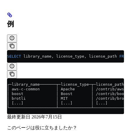
例
SELECT
 library_name, license_type, license_path 
FROM
 
┌─library_name───────┬─license_type─┬─license_path───
│ aws-c-common       │ Apache       │ /contrib/aws-c-
│ boost              │ Boost        │ /contrib/boost/
│ brotli             │ MIT          │ /contrib/brotli
│ [...]              │ [...]        │ [...]          
└────────────────────┴──────────────┴────────────────
最終更新日
2026年7月15日
このページは役に立ちましたか？