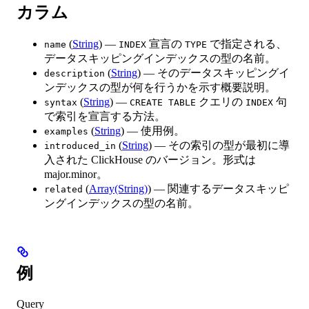
カラム
(
String
) —
宣言の
で指定される、
name
INDEX
TYPE
データスキッピングインデックスの型の名前。
(
String
) — そのデータスキッピングイ
description
ンデックスの型が何を行うかを示す概要説明。
(
String
) —
クエリの
句
syntax
CREATE TABLE
INDEX
で索引を宣言する方法。
(
String
) — 使用例。
examples
(
String
) — その索引の型が最初に導
introduced_in
入された ClickHouse のバージョン。形式は
major.minor。
(
Array(String)
) — 関連するデータスキッピ
related
ングインデックスの型の名前。
例
Query