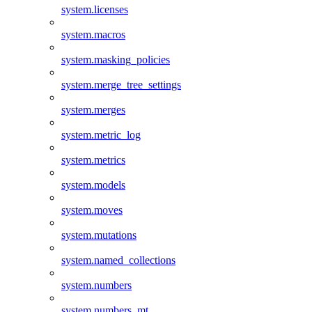
system.licenses
system.macros
system.masking_policies
system.merge_tree_settings
system.merges
system.metric_log
system.metrics
system.models
system.moves
system.mutations
system.named_collections
system.numbers
system.numbers_mt