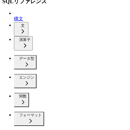
SQLリファレンス
構文
文
演算子
データ型
エンジン
関数
フォーマット