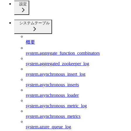
設定
システムテーブル
概要
system.aggregate_function_combinators
system.aggregated_zookeeper_log
system.asynchronous_insert_log
system.asynchronous_inserts
system.asynchronous_loader
system.asynchronous_metric_log
system.asynchronous_metrics
system.azure_queue_log