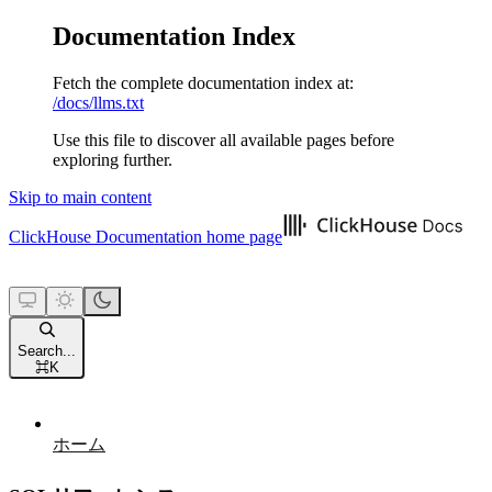
Documentation Index
Fetch the complete documentation index at:
/docs/llms.txt
Use this file to discover all available pages before
exploring further.
Skip to main content
ClickHouse Documentation
home page
Search...
⌘
K
ホーム