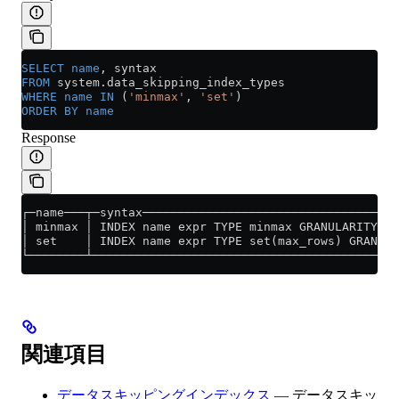
SELECT
 name
, syntax
FROM
 system
.
data_skipping_index_types
WHERE
 name
 IN
 (
'minmax'
, 
'set'
)
ORDER BY
 name
Response
┌─name───┬─syntax────────────────────────────────────
│ minmax │ INDEX name expr TYPE minmax GRANULARITY n 
│ set    │ INDEX name expr TYPE set(max_rows) GRANULA
└────────┴───────────────────────────────────────────
関連項目
データスキッピングインデックス
— データスキッ