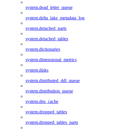
system.dead_letter_queue
system.delta_lake_metadata_log
system.detached_parts
system.detached_tables
system.dictionaries
system.dimensional_metrics
system.disks
system.distributed_ddl_queue
system.distribution_queue
system.dns_cache
system.dropped_tables
system.dropped_tables_parts