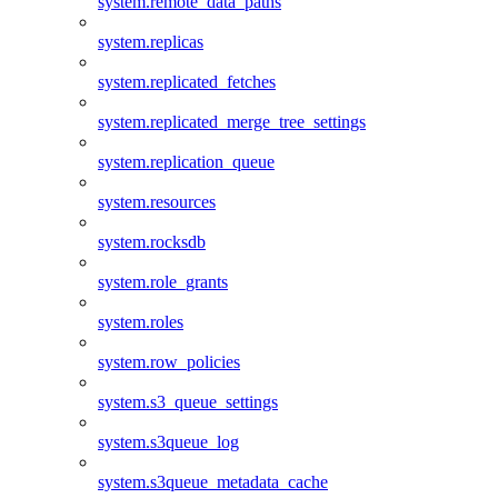
system.remote_data_paths
system.replicas
system.replicated_fetches
system.replicated_merge_tree_settings
system.replication_queue
system.resources
system.rocksdb
system.role_grants
system.roles
system.row_policies
system.s3_queue_settings
system.s3queue_log
system.s3queue_metadata_cache