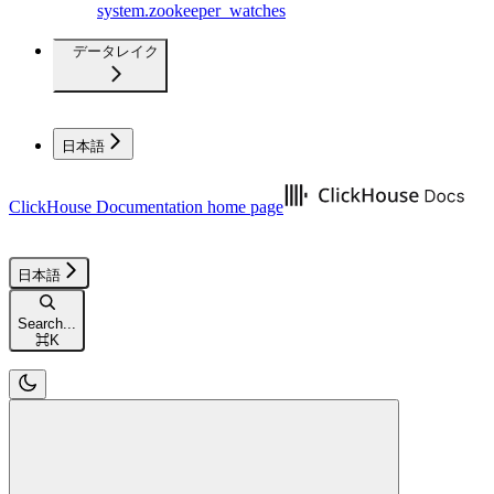
system.zookeeper_watches
データレイク
日本語
ClickHouse Documentation
home page
日本語
Search...
⌘
K