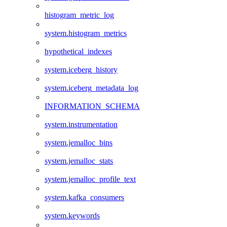
histogram_metric_log
system.histogram_metrics
hypothetical_indexes
system.iceberg_history
system.iceberg_metadata_log
INFORMATION_SCHEMA
system.instrumentation
system.jemalloc_bins
system.jemalloc_stats
system.jemalloc_profile_text
system.kafka_consumers
system.keywords