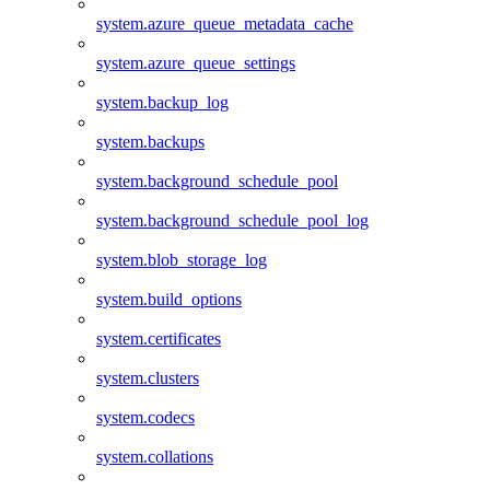
system.azure_queue_metadata_cache
system.azure_queue_settings
system.backup_log
system.backups
system.background_schedule_pool
system.background_schedule_pool_log
system.blob_storage_log
system.build_options
system.certificates
system.clusters
system.codecs
system.collations