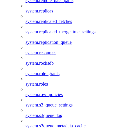
system.remote_data_paths
system.replicas
system.replicated_fetches
system.replicated_merge_tree_settings
system.replication_queue
system.resources
system.rocksdb
system.role_grants
system.roles
system.row_policies
system.s3_queue_settings
system.s3queue_log
system.s3queue_metadata_cache