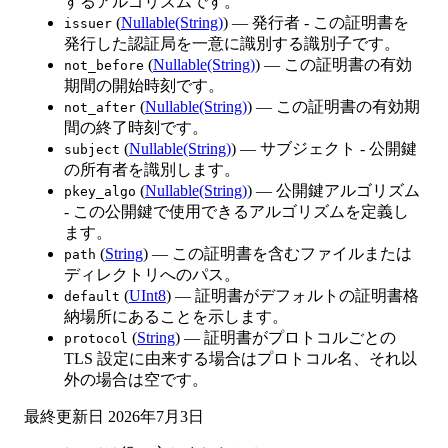
するアルゴリズムです。
(
Nullable(String)
) — 発行者 - この証明書を
issuer
発行した認証局を一意に識別する識別子です。
(
Nullable(String)
) — この証明書の有効
not_before
期間の開始時刻です。
(
Nullable(String)
) — この証明書の有効期
not_after
間の終了時刻です。
(
Nullable(String)
) — サブジェクト - 公開鍵
subject
の所有者を識別します。
(
Nullable(String)
) — 公開鍵アルゴリズム
pkey_algo
- この公開鍵で使用できるアルゴリズムを定義し
ます。
(
String
) — この証明書を含むファイルまたは
path
ディレクトリへのパス。
(
UInt8
) — 証明書がデフォルトの証明書格
default
納場所にあることを示します。
(
String
) — 証明書がプロトコルごとの
protocol
TLS 設定に由来する場合はプロトコル名、それ以
外の場合は空です。
最終更新日
2026年7月3日