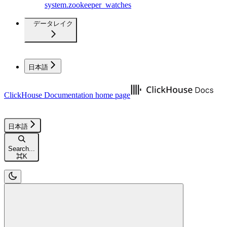
system.zookeeper_watches
データレイク
日本語
ClickHouse Documentation
home page
日本語
Search...
⌘
K