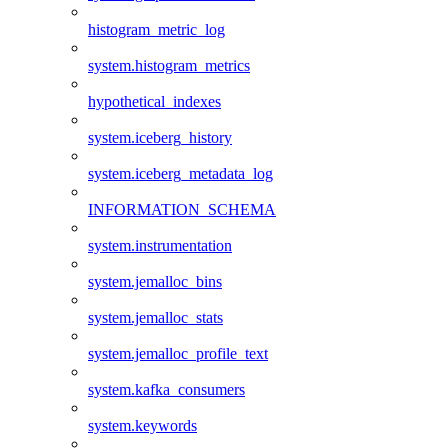
histogram_metric_log
system.histogram_metrics
hypothetical_indexes
system.iceberg_history
system.iceberg_metadata_log
INFORMATION_SCHEMA
system.instrumentation
system.jemalloc_bins
system.jemalloc_stats
system.jemalloc_profile_text
system.kafka_consumers
system.keywords