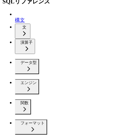
SQLリファレンス
構文
文
演算子
データ型
エンジン
関数
フォーマット