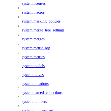
system.licenses
system.macros
system.masking_policies
system.merge_tree_settings
system.merges
system.metric_log
system.metrics
system.models
system.moves
system.mutations
system.named_collections
system.numbers
system.numbers_mt