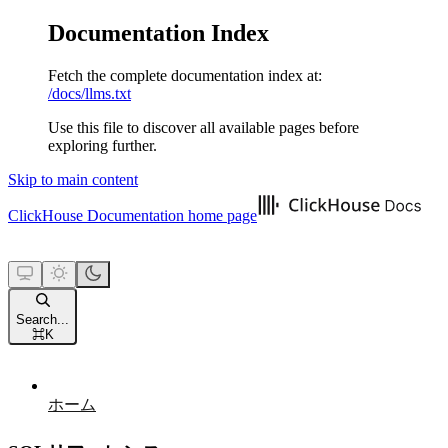
Documentation Index
Fetch the complete documentation index at:
/docs/llms.txt
Use this file to discover all available pages before
exploring further.
Skip to main content
ClickHouse Documentation
home page
Search...
⌘
K
ホーム