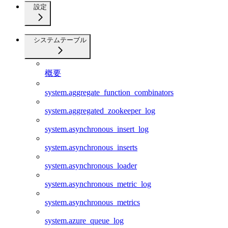
設定
システムテーブル
概要
system.aggregate_function_combinators
system.aggregated_zookeeper_log
system.asynchronous_insert_log
system.asynchronous_inserts
system.asynchronous_loader
system.asynchronous_metric_log
system.asynchronous_metrics
system.azure_queue_log