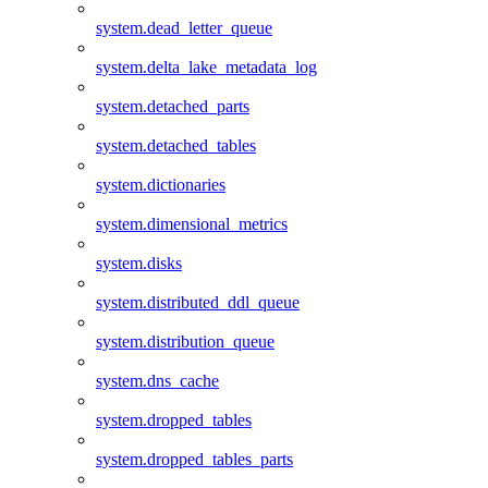
system.dead_letter_queue
system.delta_lake_metadata_log
system.detached_parts
system.detached_tables
system.dictionaries
system.dimensional_metrics
system.disks
system.distributed_ddl_queue
system.distribution_queue
system.dns_cache
system.dropped_tables
system.dropped_tables_parts