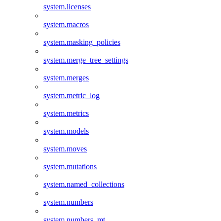
system.licenses
system.macros
system.masking_policies
system.merge_tree_settings
system.merges
system.metric_log
system.metrics
system.models
system.moves
system.mutations
system.named_collections
system.numbers
system.numbers_mt