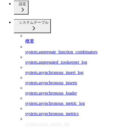
設定
システムテーブル
概要
system.aggregate_function_combinators
system.aggregated_zookeeper_log
system.asynchronous_insert_log
system.asynchronous_inserts
system.asynchronous_loader
system.asynchronous_metric_log
system.asynchronous_metrics
system.azure_queue_log