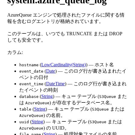
AzureQueue エンジンで処理されたファイルに関する情
報を含むログエントリが格納されています。
このテーブルは、いつでも TRUNCATE または DROP
しても安全です。
カラム:
(
LowCardinality(String)
) — ホスト名
hostname
(
Date
) — このログ行が書き込まれたイ
event_date
ベントの日付
(
DateTime
) — このログ行が書き込まれ
event_time
たイベントの時刻
(
String
) — キュー テーブル (
また
database
S3Queue
は
) が存在するデータベース名。
AzureQueue
(
String
) — キュー テーブル (
または
table
S3Queue
) の名前。
AzureQueue
(
String
) — キュー テーブル (
または
uuid
S3Queue
) の UUID。
AzureQueue
(
String
) — 処理対象ファイルの名前。
file_name