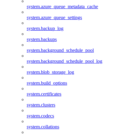
system.azure_queue_metadata_cache
system.azure_queue_settings
system.backup_log
system.backups
system.background_schedule_pool
system.background_schedule_pool_log
system.blob_storage_log
system.build_options
system.certificates
system.clusters
system.codecs
system.collations