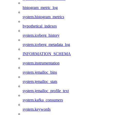
histogram_metric_log
system.histogram_metrics
hypothetical_indexes
system.iceberg_history
system.iceberg_metadata_log
INFORMATION_SCHEMA
system.instrumentation
system.jemalloc_bins
system.jemalloc_stats
system.jemalloc_profile_text
system.kafka_consumers
system.keywords