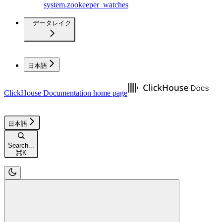
system.zookeeper_watches
データレイク
日本語
ClickHouse Documentation
home page
日本語
Search...
⌘
K