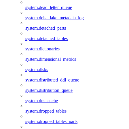
system.dead_letter_queue
system.delta_lake_metadata_log
system.detached_parts
system.detached_tables
system.dictionaries
system.dimensional_metrics
system.disks
system.distributed_ddl_queue
system.distribution_queue
system.dns_cache
system.dropped_tables
system.dropped_tables_parts