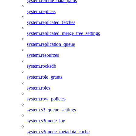
system.remote_data_paths
system.replicas
system.replicated_fetches
system.replicated_merge_tree_settings
system.replication_queue
system.resources
system.rocksdb
system.role_grants
system.roles
system.row_policies
system.s3_queue_settings
system.s3queue_log
system.s3queue_metadata_cache