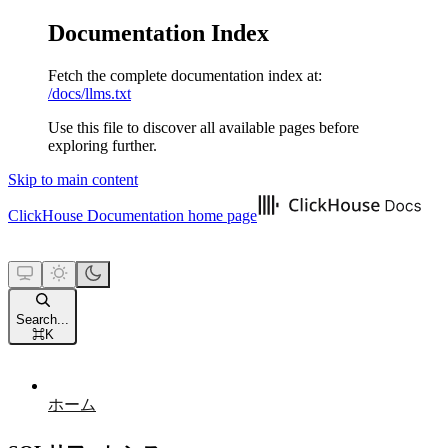
Documentation Index
Fetch the complete documentation index at:
/docs/llms.txt
Use this file to discover all available pages before
exploring further.
Skip to main content
ClickHouse Documentation
home page
Search...
⌘
K
ホーム