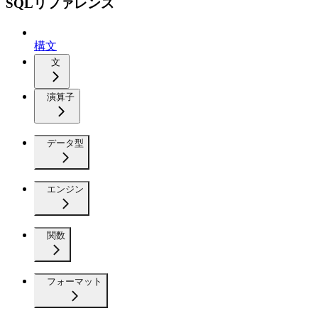
SQLリファレンス
構文
文
演算子
データ型
エンジン
関数
フォーマット