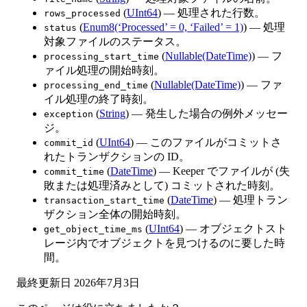
(
UInt64
) — 処理された行数。
rows_processed
(
Enum8(‘Processed’ = 0, ‘Failed’ = 1)
) — 処理
status
対象ファイルのステータス。
(
Nullable(DateTime)
) — フ
processing_start_time
ァイル処理の開始時刻。
(
Nullable(DateTime)
) — ファ
processing_end_time
イル処理の終了時刻。
(
String
) — 発生した場合の例外メッセー
exception
ジ。
(
UInt64
) — このファイルがコミットさ
commit_id
れたトランザクションの ID。
(
DateTime
) — Keeper でファイルが (失
commit_time
敗または処理済みとして) コミットされた時刻。
(
DateTime
) — 処理トラン
transaction_start_time
ザクション全体の開始時刻。
(
UInt64
) — オブジェクトスト
get_object_time_ms
レージ内でオブジェクトを見つけるのに要した時
間。
最終更新日
2026年7月3日