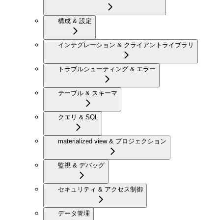
構成 & 設定
インテグレーション & クライアントライブラリ
トラブルシューティング & エラー
テーブル & スキーマ
クエリ & SQL
materialized view & プロジェクション
監視 & デバッグ
セキュリティ & アクセス制御
データ管理