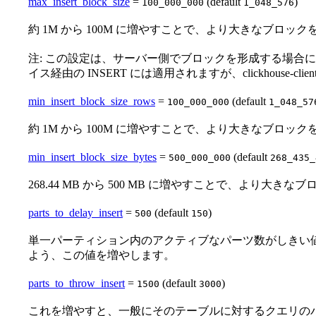
max_insert_block_size
=
(default
)
100_000_000
1_048_576
約 1M から 100M に増やすことで、より大きなブロッ
注: この設定は、サーバー側でブロックを形成する場合に
イス経由の INSERT には適用されますが、clickhouse-cl
min_insert_block_size_rows
=
(default
100_000_000
1_048_57
約 1M から 100M に増やすことで、より大きなブロ
min_insert_block_size_bytes
=
(default
500_000_000
268_435_
268.44 MB から 500 MB に増やすことで、より大
parts_to_delay_insert
=
(default
)
500
150
単一パーティション内のアクティブなパーツ数がしきい値に
よう、この値を増やします。
parts_to_throw_insert
=
(default
)
1500
3000
これを増やすと、一般にそのテーブルに対するクエリの