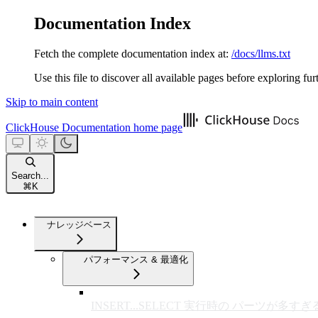
Documentation Index
Fetch the complete documentation index at:
/docs/llms.txt
Use this file to discover all available pages before exploring fur
Skip to main content
ClickHouse Documentation
home page
Search...
⌘
K
ナレッジベース
パフォーマンス & 最適化
INSERT...SELECT 実行時の パーツが