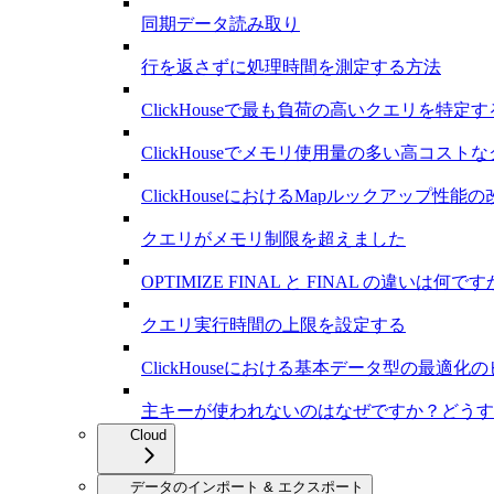
同期データ読み取り
行を返さずに処理時間を測定する方法
ClickHouseで最も負荷の高いクエリを特定
ClickHouseでメモリ使用量の多い高コス
ClickHouseにおけるMapルックアップ性能の
クエリがメモリ制限を超えました
OPTIMIZE FINAL と FINAL の違いは何で
クエリ実行時間の上限を設定する
ClickHouseにおける基本データ型の最適化
主キーが使われないのはなぜですか？どうす
Cloud
データのインポート & エクスポート