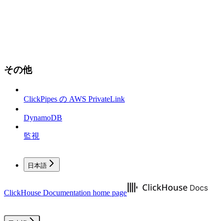
その他
ClickPipes の AWS PrivateLink
DynamoDB
監視
日本語
ClickHouse Documentation
home page