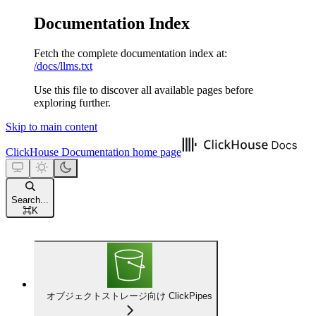
Documentation Index
Fetch the complete documentation index at:
/docs/llms.txt
Use this file to discover all available pages before
exploring further.
Skip to main content
ClickHouse Documentation
home page
Search...
⌘
K
オブジェクトストレージ向け ClickPipes