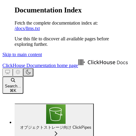
Documentation Index
Fetch the complete documentation index at:
/docs/llms.txt
Use this file to discover all available pages before
exploring further.
Skip to main content
ClickHouse Documentation
home page
Search...
⌘
K
オブジェクトストレージ向け ClickPipes