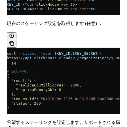
KEY_ID
=<
Your
 ClickHouse
 key
 I
D
>
KEY_SECRET
=<
Your
 ClickHouse
 key
 secre
t
>
現在のスケーリング設定を取得します (任意) ：
curl
 --silent
 --user
 $KEY_ID
:
$KEY_SECRET
 \
https://api.clickhouse.cloud/v1/organizations/$ORG_ID
|
 jq
# 結果の例:
{
  "result"
:
 {
    "replicaCpuMillicores"
:
 2000,
    "replicaMemoryGb"
:
 8
  },
  "requestId"
:
 "04310d9e-1126-4c03-9b05-2aa884dbecb7"
  "status"
:
 200
}
希望するスケーリングを設定します。サポートされる構