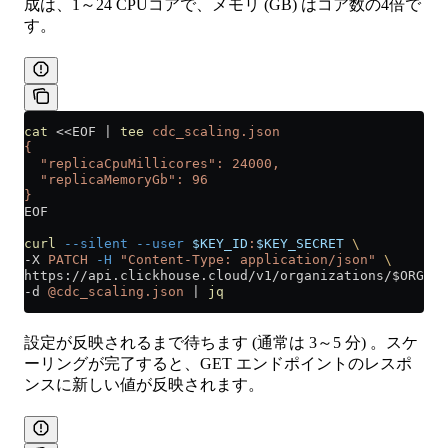
成は、1～24 CPUコアで、メモリ (GB) はコア数の4倍で
す。
cat
 <<
EOF
 |
 tee
 cdc_scaling.json
{
  "replicaCpuMillicores": 24000,
  "replicaMemoryGb": 96
}
EOF
curl
 --silent
 --user
 $KEY_ID
:
$KEY_SECRET
 \
-X 
PATCH
 -H
 "Content-Type: application/json"
 \
https://api.clickhouse.cloud/v1/organizations/$ORG_ID
-d 
@cdc_scaling.json
 |
 jq
設定が反映されるまで待ちます (通常は 3～5 分) 。スケ
ーリングが完了すると、GET エンドポイントのレスポ
ンスに新しい値が反映されます。