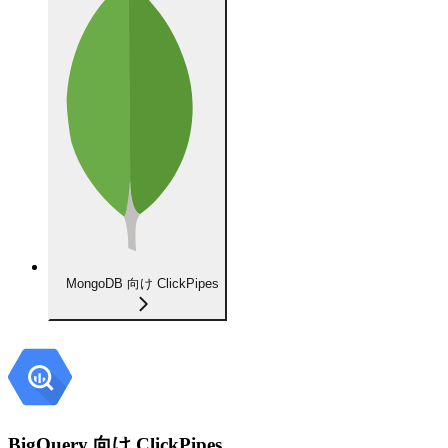
MongoDB 向け ClickPipes
BigQuery 向け ClickPipes