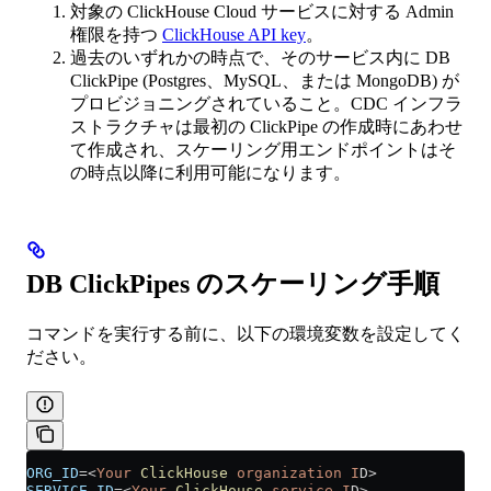
対象の ClickHouse Cloud サービスに対する Admin
権限を持つ
ClickHouse API key
。
過去のいずれかの時点で、そのサービス内に DB
ClickPipe (Postgres、MySQL、または MongoDB) が
プロビジョニングされていること。CDC インフラ
ストラクチャは最初の ClickPipe の作成時にあわせ
て作成され、スケーリング用エンドポイントはそ
の時点以降に利用可能になります。
DB ClickPipes のスケーリング手順
コマンドを実行する前に、以下の環境変数を設定してく
ださい。
ORG_ID
=<
Your
 ClickHouse
 organization
 I
D
>
SERVICE_ID
=<
Your
 ClickHouse
 service
 I
D
>