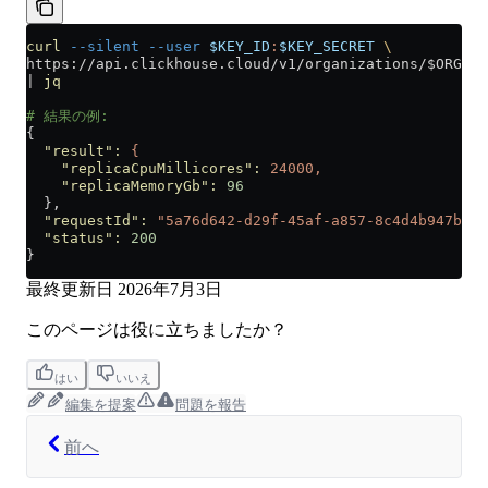
curl
 --silent
 --user
 $KEY_ID
:
$KEY_SECRET
 \
https://api.clickhouse.cloud/v1/organizations/$ORG_ID
|
 jq
# 結果の例:
{
  "result"
:
 {
    "replicaCpuMillicores"
:
 24000,
    "replicaMemoryGb"
:
 96
  },
  "requestId"
:
 "5a76d642-d29f-45af-a857-8c4d4b947bf0"
  "status"
:
 200
}
最終更新日
2026年7月3日
このページは役に立ちましたか？
はい
いいえ
編集を提案
問題を報告
前へ