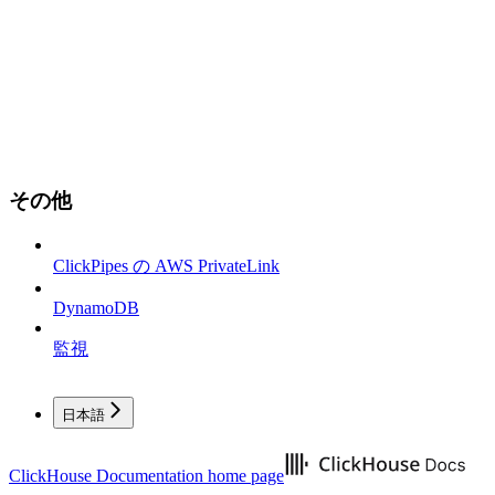
その他
ClickPipes の AWS PrivateLink
DynamoDB
監視
日本語
ClickHouse Documentation
home page