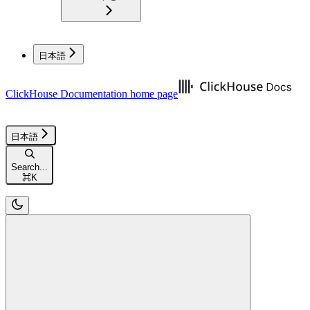
日本語
ClickHouse Documentation
home page
日本語
Search...
⌘
K