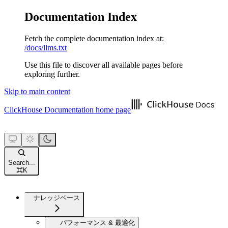
Documentation Index
Fetch the complete documentation index at:
/docs/llms.txt
Use this file to discover all available pages before
exploring further.
Skip to main content
ClickHouse Documentation
home page
Search...
⌘
K
ナレッジベース
パフォーマンス & 最適化