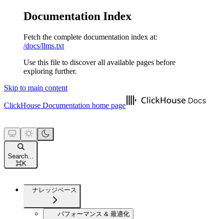
Documentation Index
Fetch the complete documentation index at:
/docs/llms.txt
Use this file to discover all available pages before
exploring further.
Skip to main content
ClickHouse Documentation
home page
Search...
⌘
K
ナレッジベース
パフォーマンス & 最適化