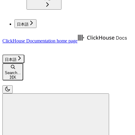
日本語
ClickHouse Documentation
home page
日本語
Search...
⌘
K