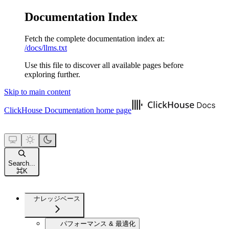
Documentation Index
Fetch the complete documentation index at:
/docs/llms.txt
Use this file to discover all available pages before
exploring further.
Skip to main content
ClickHouse Documentation
home page
Search...
⌘
K
ナレッジベース
パフォーマンス & 最適化