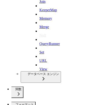
Join
KeeperMap
Memory
Merge
Null
QueryRunner
Set
URL
View
データベース エンジン
関数
フォーマット