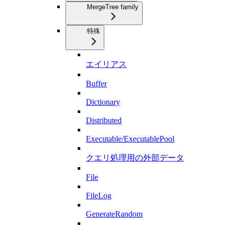
MergeTree family
特殊
エイリアス
Buffer
Dictionary
Distributed
Executable/ExecutablePool
クエリ処理用の外部データ
File
FileLog
GenerateRandom