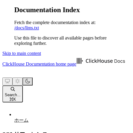
Documentation Index
Fetch the complete documentation index at:
/docs/llms.txt
Use this file to discover all available pages before
exploring further.
Skip to main content
ClickHouse Documentation
home page
Search...
⌘
K
ホーム