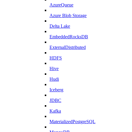
AzureQueue
Azure Blob Storage
Delta Lake
EmbeddedRocksDB
ExternalDistributed
HDFS
Hive
Hudi
Iceberg
JDBC
Kafka
MaterializedPostgreSQL