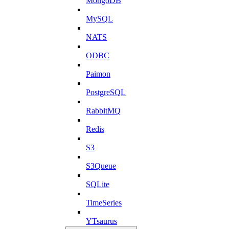
MongoDB
MySQL
NATS
ODBC
Paimon
PostgreSQL
RabbitMQ
Redis
S3
S3Queue
SQLite
TimeSeries
YTsaurus