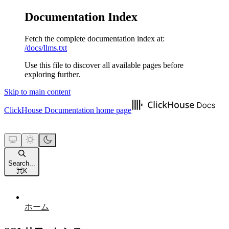
Documentation Index
Fetch the complete documentation index at:
/docs/llms.txt
Use this file to discover all available pages before
exploring further.
Skip to main content
ClickHouse Documentation
home page
Search...
⌘
K
ホーム