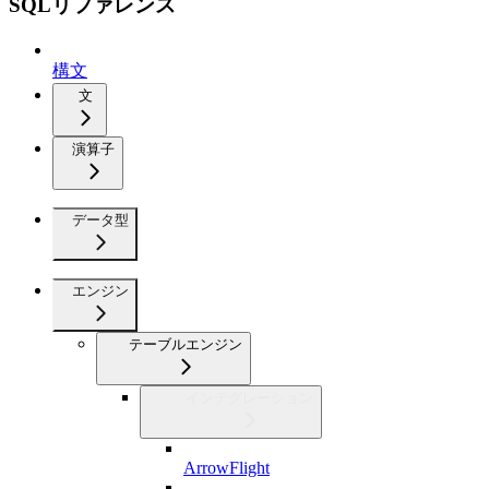
SQLリファレンス
構文
文
演算子
データ型
エンジン
テーブルエンジン
インテグレーション
ArrowFlight