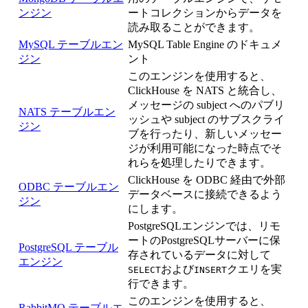
ンジン
ートコレクションからデータを
読み取ることができます。
MySQL テーブルエン
MySQL Table Engine のドキュメ
ジン
ント
このエンジンを使用すると、
ClickHouse を NATS と統合し、
メッセージの subject へのパブリ
NATS テーブルエン
ッシュや subject のサブスクライ
ジン
ブを行ったり、新しいメッセー
ジが利用可能になった時点でそ
れらを処理したりできます。
ClickHouse を ODBC 経由で外部
ODBC テーブルエン
データベースに接続できるよう
ジン
にします。
PostgreSQLエンジンでは、リモ
ートのPostgreSQLサーバーに保
PostgreSQL テーブル
存されているデータに対して
エンジン
および
クエリを実
SELECT
INSERT
行できます。
このエンジンを使用すると、
RabbitMQ テーブルエ