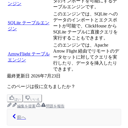
タのインポートを可能にするテ
ンジン
ーブルエンジンです。
このエンジンでは、SQLite への
データのインポートとエクスポ
SQLite テーブルエン
ートが可能で、ClickHouse から
ジン
SQLite テーブルに直接クエリを
実行することもできます。
このエンジンでは、Apache
Arrow Flight 経由でリモートのデ
ArrowFlight テーブル
ータセットに対してクエリを実
エンジン
行したり、データを挿入したり
できます。
最終更新日
2026年7月23日
このページは役に立ちましたか？
はい
いいえ
編集を提案
問題を報告
前へ