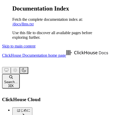
Documentation Index
Fetch the complete documentation index at:
/docs/llms.txt
Use this file to discover all available pages before
exploring further.
Skip to main content
ClickHouse Documentation
home page
Search...
⌘
K
ClickHouse Cloud
はじめに