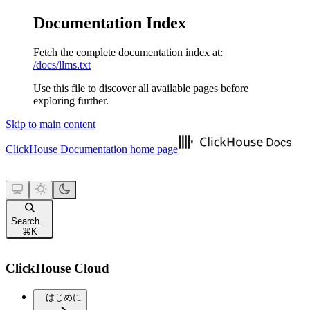
Documentation Index
Fetch the complete documentation index at:
/docs/llms.txt
Use this file to discover all available pages before
exploring further.
Skip to main content
ClickHouse Documentation
home page
Search...
⌘
K
ClickHouse Cloud
はじめに