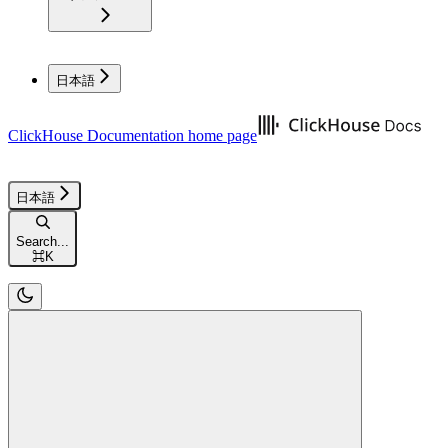
日本語
ClickHouse Documentation
home page
日本語
Search...
⌘
K