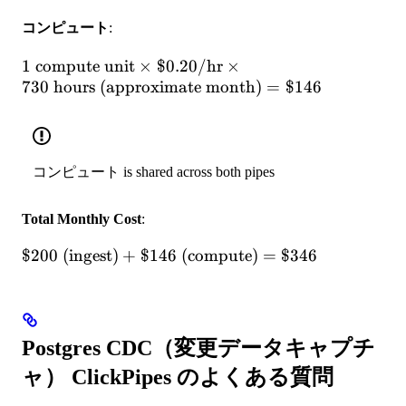
\times
\times
コンピュート
:
\$0.20/\text{GB}
500
= \$200
\text{
1 \text{ compute
1
compute unit
×
$0.20/
hr
×
GB} =
unit} \times
730
hours (approximate month)
=
$146
1,000
\$0.20/\text{hr}
\text{
\times 730 \text{
GB per
hours
month}
(approximate
コンピュート is shared across both pipes
month)} =
\$146
Total Monthly Cost
:
\$200
$200
(ingest)
+
$146
(compute)
=
$346
\text{
(ingest)} +
\$146
\text{
Postgres CDC（変更データキャプチ
(compute)}
ャ） ClickPipes のよくある質問
= \$346