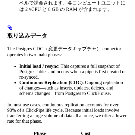
ベルで課金されます。各コンピュートユニットに
は 2 vCPU と 8 GB の RAM が含まれます。
取り込みデータ
The Postgres CDC（変更データキャプチャ） connector
operates in two main phases:
Initial load / resync
: This captures a full snapshot of
Postgres tables and occurs when a pipe is first created or
re-synced.
Continuous Replication (CDC)
: Ongoing replication
of changes—such as inserts, updates, deletes, and
schema changes—from Postgres to ClickHouse.
In most use cases, continuous replication accounts for over
90% of a ClickPipe life cycle. Because initial loads involve
transferring a large volume of data all at once, we offer a lower
rate for that phase.
Phase
Cost