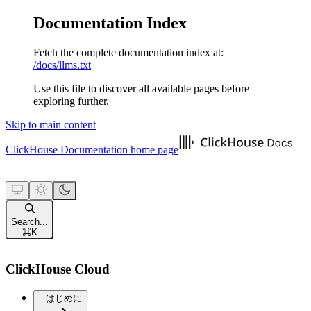
Documentation Index
Fetch the complete documentation index at:
/docs/llms.txt
Use this file to discover all available pages before
exploring further.
Skip to main content
ClickHouse Documentation
home page
Search...
⌘
K
ClickHouse Cloud
はじめに