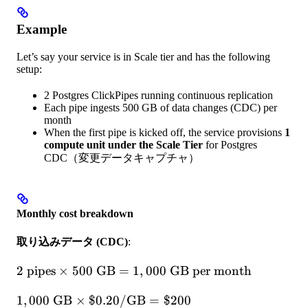
Example
Let’s say your service is in Scale tier and has the following
setup:
2 Postgres ClickPipes running continuous replication
Each pipe ingests 500 GB of data changes (CDC) per
month
When the first pipe is kicked off, the service provisions
1
compute unit under the Scale Tier
for Postgres
CDC（変更データキャプチャ）
Monthly cost breakdown
取り込みデータ (CDC)
:
2
2
pipes
×
500
GB
=
1
,
000
GB per month
\text{
1,000 \text{ GB}
1
,
000
GB
×
$0.20/
GB
=
$200
pipes}