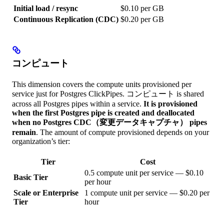
Initial load / resync
$0.10 per GB
Continuous Replication (CDC)
$0.20 per GB
コンピュート
This dimension covers the compute units provisioned per
service just for Postgres ClickPipes. コンピュート is shared
across all Postgres pipes within a service.
It is provisioned
when the first Postgres pipe is created and deallocated
when no Postgres CDC（変更データキャプチャ） pipes
remain
. The amount of compute provisioned depends on your
organization’s tier:
Tier
Cost
0.5 compute unit per service — $0.10
Basic Tier
per hour
Scale or Enterprise
1 compute unit per service — $0.20 per
Tier
hour