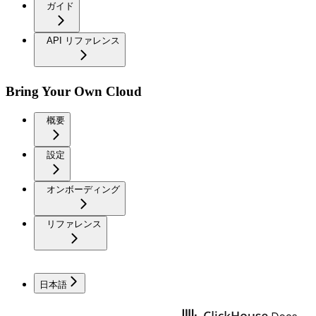
ガイド
API リファレンス
Bring Your Own Cloud
概要
設定
オンボーディング
リファレンス
日本語