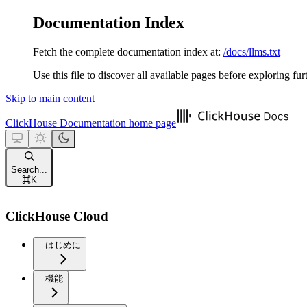
Documentation Index
Fetch the complete documentation index at:
/docs/llms.txt
Use this file to discover all available pages before exploring fur
Skip to main content
ClickHouse Documentation
home page
Search...
⌘
K
ClickHouse Cloud
はじめに
機能