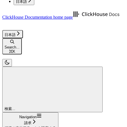
日本語
ClickHouse Documentation
home page
日本語
Search...
⌘
K
検索...
Navigation
請求