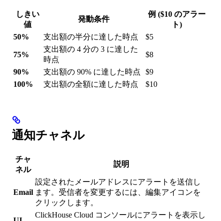
しきい
例 ($10 のアラー
発動条件
値
ト)
50%
支出額の半分に達した時点
$5
支出額の 4 分の 3 に達した
75%
$8
時点
90%
支出額の 90% に達した時点
$9
100%
支出額の全額に達した時点
$10
通知チャネル
チャ
説明
ネル
設定されたメールアドレスにアラートを送信し
Email
ます。受信者を変更するには、編集アイコンを
クリックします。
ClickHouse Cloud コンソールにアラートを表示し
UI