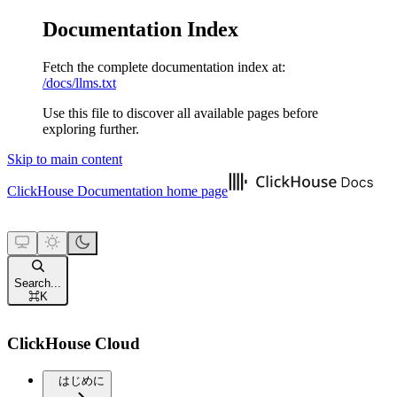
Documentation Index
Fetch the complete documentation index at:
/docs/llms.txt
Use this file to discover all available pages before
exploring further.
Skip to main content
ClickHouse Documentation
home page
Search...
⌘
K
ClickHouse Cloud
はじめに