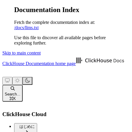
Documentation Index
Fetch the complete documentation index at:
/docs/llms.txt
Use this file to discover all available pages before
exploring further.
Skip to main content
ClickHouse Documentation
home page
Search...
⌘
K
ClickHouse Cloud
はじめに