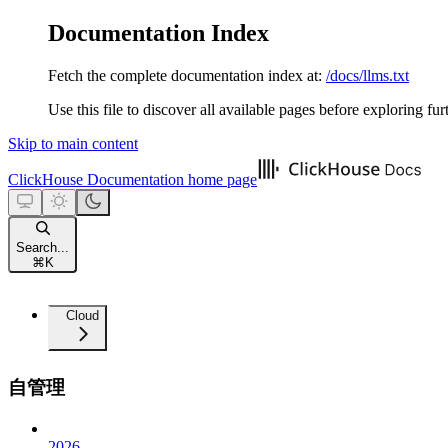
Documentation Index
Fetch the complete documentation index at:
/docs/llms.txt
Use this file to discover all available pages before exploring fur
Skip to main content
ClickHouse Documentation
home page
Search...
⌘
K
Cloud
自管理
2026