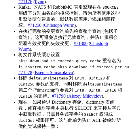
#71176
(
flynn
).
Kafka、NATS 和 RabbitMQ 表引擎现在在
SOURCES
层级下分别由各自的授权控制。请为所有使用这些
引擎类型创建表的非默认数据库用户添加相应授
权。
#71250
(
Christoph Wurm
).
在执行完整的变更查询前先检查整个查询 (包括子
查询) 。这可避免误执行无效查询，并防止累积会
阻塞有效变更的失效变更。
#71300
(
Christoph
Wurm
).
将文件系统缓存设置
重命名为
skip_download_if_exceeds_query_cache
filesystem_cache_skip_download_if_exceeds_per_qu
#71578
(
Kseniia Sumarokova
).
移除
对
、
和
deltaSumTimestamp
Enum
UInt128
参数的支持。同时移除
UInt256
deltaSumTimestamp
第二个 (“timestamp”) 参数对
、
、
和
Int8
UInt8
Int16
的支持。
#71790
(
Alexey Milovidov
).
UInt16
现在，如果通过 Dictionary 存储、dictionary 表函
数，或直接对字典本身执行 SELECT 来直接从字典
中获取数据，只需具备该字典的
权限或
SELECT
权限即可。这与此前为防止 ACL 被绕过所
dictGet
做的尝试保持一致：