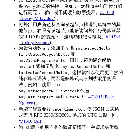
格式 (在查询末尾加上
时也会启用) 具
Vertical
\G
备 Pretty 格式的特性，例如：- 对数值中的千位分组
进行高亮；- 输出易于阅读的数字提示。
#71630
(
Alexey Milovidov
) 。
将外部用户角色从查询发起节点推送到集群中的其
他节点。在只有发起节点能够访问外部身份验证器
(如 LDAP) 的情况下，这项功能很有帮助。
#70332
(
Andrey Zvonov
).
为聚合函数
添加了别名
、
any
anyRespectNulls
和
firstValueRespectNulls
。同时，还为聚合函数
anyValueRespectNulls
添加了别名
和
anyLast
anyLastRespectNulls
。这样就可以使用更自然的
lastValueRespectNulls
纯驼峰式语法，而不是驼峰式与下划线混用的语
法，例如：使用
SELECT
代替
anyLastRespectNullsStateIf
。
#71403
(
Peter
anyLast_respect_nullsStateIf
Nguyen
) 。
新增了配置参数
，使 JSON 日志格
date_time_utc
式支持 RFC 3339/ISO8601 格式的 UTC 日期时间。
#71560
(
Ali
) 。
为 S3 端点的用户身份验证新增了一种请求头类型