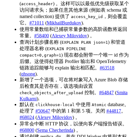
(
) 。这样可以以最低优先级获取某个
access_header
访问请求头；如果任意其他来源 (例如表 schema 或
named collection) 提供了
，则会覆盖
access_key_id
它。
#71011
(
MikhailBurdukov
).
使用常量数组和已捕获常量参数的高阶函数将返回
常量。
#58400
(
Alexey Milovidov
) 。
查询计划步骤名称 (
) 和管道
EXPLAIN PLAN json=1
处理器名称 (
EXPLAIN PIPELINE
) 现在都会附带一个唯一 id 作为
compact=0,graph=1
后缀。这使得处理器 Profiler 输出和 OpenTelemetry
链路追踪能够与 explain 输出相匹配。
#63518
(
qhsong
).
新增了一个选项，可在将对象写入 Azure Blob 存储
后检查其是否存在，该选项由设置
控制。
#64847
(
Smita
check_objects_after_upload
Kulkarni
).
默认在
中使用
database。
clickhouse-local
Atomic
处理了
#50647
中的第 1 和第 5 项。关闭
#44817
。
#68024
(
Alexey Milovidov
) 。
异常会中断 HTTP 协议，以便向客户端报告错误。
#68800
(
Sema Checherinda
) 。
通过创建 replica_dir，并在 DDLWorker 中将副本标