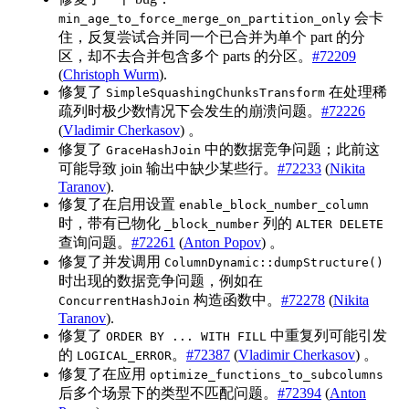
会卡
min_age_to_force_merge_on_partition_only
住，反复尝试合并同一个已合并为单个 part 的分
区，却不去合并包含多个 parts 的分区。
#72209
(
Christoph Wurm
).
修复了
在处理稀
SimpleSquashingChunksTransform
疏列时极少数情况下会发生的崩溃问题。
#72226
(
Vladimir Cherkasov
) 。
修复了
中的数据竞争问题；此前这
GraceHashJoin
可能导致 join 输出中缺少某些行。
#72233
(
Nikita
Taranov
).
修复了在启用设置
enable_block_number_column
时，带有已物化
列的
_block_number
ALTER DELETE
查询问题。
#72261
(
Anton Popov
) 。
修复了并发调用
ColumnDynamic::dumpStructure()
时出现的数据竞争问题，例如在
构造函数中。
#72278
(
Nikita
ConcurrentHashJoin
Taranov
).
修复了
中重复列可能引发
ORDER BY ... WITH FILL
的
。
#72387
(
Vladimir Cherkasov
) 。
LOGICAL_ERROR
修复了在应用
optimize_functions_to_subcolumns
后多个场景下的类型不匹配问题。
#72394
(
Anton