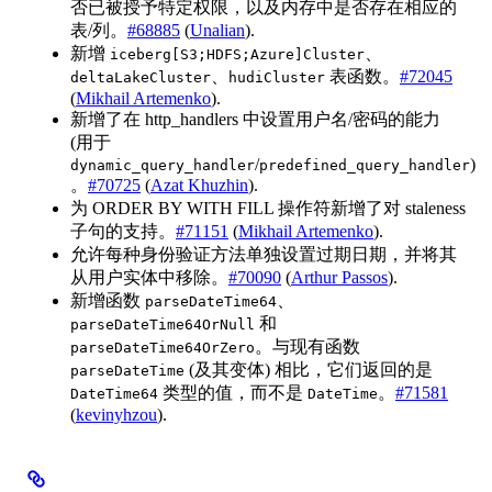
否已被授予特定权限，以及内存中是否存在相应的
表/列。
#68885
(
Unalian
).
新增
、
iceberg[S3;HDFS;Azure]Cluster
、
表函数。
#72045
deltaLakeCluster
hudiCluster
(
Mikhail Artemenko
).
新增了在 http_handlers 中设置用户名/密码的能力
(用于
/
)
dynamic_query_handler
predefined_query_handler
。
#70725
(
Azat Khuzhin
).
为 ORDER BY WITH FILL 操作符新增了对 staleness
子句的支持。
#71151
(
Mikhail Artemenko
).
允许每种身份验证方法单独设置过期日期，并将其
从用户实体中移除。
#70090
(
Arthur Passos
).
新增函数
、
parseDateTime64
和
parseDateTime64OrNull
。与现有函数
parseDateTime64OrZero
(及其变体) 相比，它们返回的是
parseDateTime
类型的值，而不是
。
#71581
DateTime64
DateTime
(
kevinyhzou
).