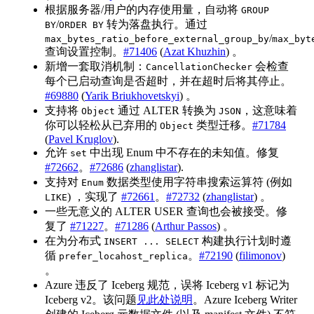
根据服务器/用户的内存使用量，自动将
GROUP
/
转为落盘执行。通过
BY
ORDER BY
/
max_bytes_ratio_before_external_group_by
max_byt
查询设置控制。
#71406
(
Azat Khuzhin
) 。
新增一套取消机制：
会检查
CancellationChecker
每个已启动查询是否超时，并在超时后将其停止。
#69880
(
Yarik Briukhovetskyi
) 。
支持将
通过 ALTER 转换为
，这意味着
Object
JSON
你可以轻松从已弃用的
类型迁移。
#71784
Object
(
Pavel Kruglov
).
允许
中出现 Enum 中不存在的未知值。修复
set
#72662
。
#72686
(
zhanglistar
).
支持对
数据类型使用字符串搜索运算符 (例如
Enum
) ，实现了
#72661
。
#72732
(
zhanglistar
) 。
LIKE
一些无意义的 ALTER USER 查询也会被接受。修
复了
#71227
。
#71286
(
Arthur Passos
) 。
在为分布式
构建执行计划时遵
INSERT ... SELECT
循
。
#72190
(
filimonov
)
prefer_locahost_replica
。
Azure 违反了 Iceberg 规范，误将 Iceberg v1 标记为
Iceberg v2。该问题
见此处说明
。Azure Iceberg Writer