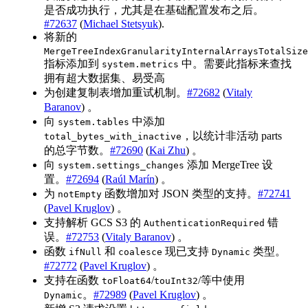
是否成功执行，尤其是在基础配置发布之后。
#72637
(
Miсhael Stetsyuk
).
将新的
MergeTreeIndexGranularityInternalArraysTotalSize
指标添加到
中。需要此指标来查找
system.metrics
拥有超大数据集、易受高
为创建复制表增加重试机制。
#72682
(
Vitaly
Baranov
) 。
向
中添加
system.tables
，以统计非活动 parts
total_bytes_with_inactive
的总字节数。
#72690
(
Kai Zhu
) 。
向
添加 MergeTree 设
system.settings_changes
置。
#72694
(
Raúl Marín
) 。
为
函数增加对 JSON 类型的支持。
#72741
notEmpty
(
Pavel Kruglov
) 。
支持解析 GCS S3 的
错
AuthenticationRequired
误。
#72753
(
Vitaly Baranov
) 。
函数
和
现已支持
类型。
ifNull
coalesce
Dynamic
#72772
(
Pavel Kruglov
) 。
支持在函数
/
/等中使用
toFloat64
touInt32
。
#72989
(
Pavel Kruglov
) 。
Dynamic