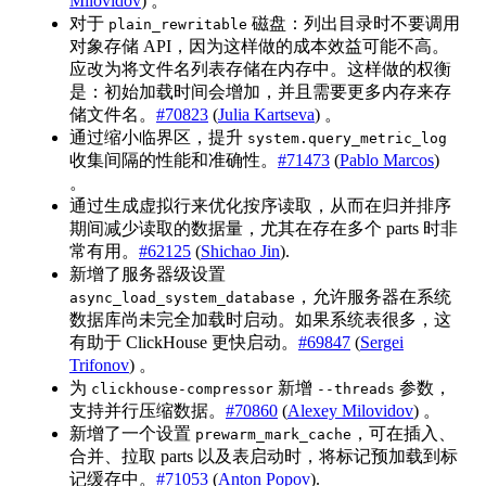
Milovidov
) 。
对于
磁盘：列出目录时不要调用
plain_rewritable
对象存储 API，因为这样做的成本效益可能不高。
应改为将文件名列表存储在内存中。这样做的权衡
是：初始加载时间会增加，并且需要更多内存来存
储文件名。
#70823
(
Julia Kartseva
) 。
通过缩小临界区，提升
system.query_metric_log
收集间隔的性能和准确性。
#71473
(
Pablo Marcos
)
。
通过生成虚拟行来优化按序读取，从而在归并排序
期间减少读取的数据量，尤其在存在多个 parts 时非
常有用。
#62125
(
Shichao Jin
).
新增了服务器级设置
，允许服务器在系统
async_load_system_database
数据库尚未完全加载时启动。如果系统表很多，这
有助于 ClickHouse 更快启动。
#69847
(
Sergei
Trifonov
) 。
为
新增
参数，
clickhouse-compressor
--threads
支持并行压缩数据。
#70860
(
Alexey Milovidov
) 。
新增了一个设置
，可在插入、
prewarm_mark_cache
合并、拉取 parts 以及表启动时，将标记预加载到标
记缓存中。
#71053
(
Anton Popov
).