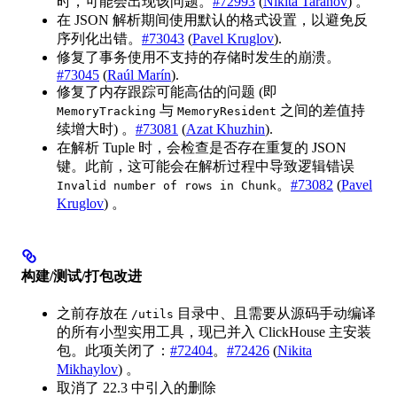
时，可能会出现该问题。
#72993
(
Nikita Taranov
) 。
在 JSON 解析期间使用默认的格式设置，以避免反
序列化出错。
#73043
(
Pavel Kruglov
).
修复了事务使用不支持的存储时发生的崩溃。
#73045
(
Raúl Marín
).
修复了内存跟踪可能高估的问题 (即
与
之间的差值持
MemoryTracking
MemoryResident
续增大时) 。
#73081
(
Azat Khuzhin
).
在解析 Tuple 时，会检查是否存在重复的 JSON
键。此前，这可能会在解析过程中导致逻辑错误
。
#73082
(
Pavel
Invalid number of rows in Chunk
Kruglov
) 。
构建/测试/打包改进
之前存放在
目录中、且需要从源码手动编译
/utils
的所有小型实用工具，现已并入 ClickHouse 主安装
包。此项关闭了：
#72404
。
#72426
(
Nikita
Mikhaylov
) 。
取消了 22.3 中引入的删除