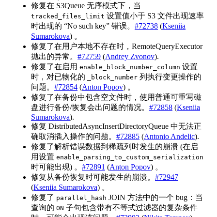
修复在 S3Queue 无序模式下，当
设置值小于 S3 文件出现速率
tracked_files_limit
时出现的 “No such key” 错误。
#72738
(
Kseniia
Sumarokova
) 。
修复了在用户本地不存在时，RemoteQueryExecutor
抛出的异常。
#72759
(
Andrey Zvonov
).
修复了在启用
设置
enable_block_number_column
时，对已物化的
列执行变更操作的
_block_number
问题。
#72854
(
Anton Popov
) 。
修复了在备份中包含空文件时，使用普通可重写磁
盘进行备份/恢复会出问题的情况。
#72858
(
Kseniia
Sumarokova
).
修复 DistributedAsyncInsertDirectoryQueue 中无法正
确取消插入操作的问题。
#72885
(
Antonio Andelic
).
修复了解析错误数据到稀疏列时发生的崩溃 (在启
用设置
enable_parsing_to_custom_serialization
时可能出现) 。
#72891
(
Anton Popov
) 。
修复从备份恢复时可能发生的崩溃。
#72947
(
Kseniia Sumarokova
) 。
修复了
JOIN 方法中的一个 bug：当
parallel_hash
查询的
子句包含带有不等式过滤器的复杂条件
ON