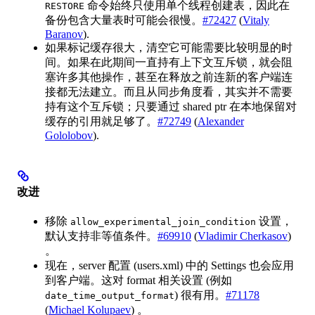
命令始终只使用单个线程创建表，因此在
RESTORE
备份包含大量表时可能会很慢。
#72427
(
Vitaly
Baranov
).
如果标记缓存很大，清空它可能需要比较明显的时
间。如果在此期间一直持有上下文互斥锁，就会阻
塞许多其他操作，甚至在释放之前连新的客户端连
接都无法建立。而且从同步角度看，其实并不需要
持有这个互斥锁；只要通过 shared ptr 在本地保留对
缓存的引用就足够了。
#72749
(
Alexander
Gololobov
).
改进
移除
设置，
allow_experimental_join_condition
默认支持非等值条件。
#69910
(
Vladimir Cherkasov
)
。
现在，server 配置 (users.xml) 中的 Settings 也会应用
到客户端。这对 format 相关设置 (例如
) 很有用。
#71178
date_time_output_format
(
Michael Kolupaev
) 。