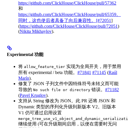
https://github.com/ClickHouse/ClickHouse/pull/57362
和
https://github.com/ClickHouse/ClickHouse/pull/65359。
同时，这也使后者具备了向后兼容性。[#72051
]
(
https://github.com/ClickHouse/ClickHouse/pull/72051
)
(
Nikita Mikhaylov
).
Experimental 功能
将
实现为全局开关，用于禁用
allow_feature_tier
所有 experimental / beta 功能。
#71841
#71145
(
Raúl
Marín
).
修复了 JSON 子列文件中因特殊符号未转义而可能
导致的
错误。
#71182
No such file or directory
(
Pavel Kruglov
).
支持从 String 修改为 JSON。此 PR 还将 JSON 和
Dynamic 类型的序列化升级到新版本 V2。旧版本
V1 仍可通过启用设置
merge_tree_use_v1_object_and_dynamic_serializati
继续使用 (可在升级期间启用，以便在需要时无问