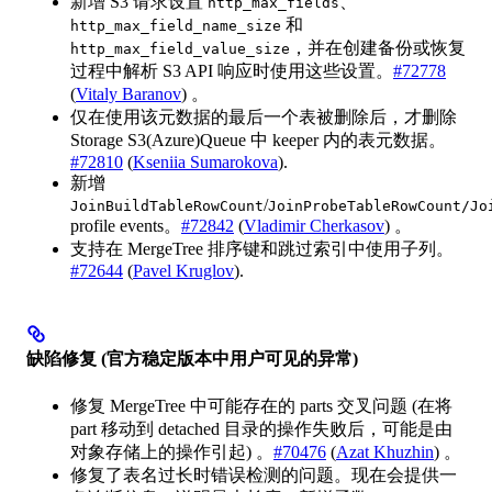
新增 S3 请求设置
、
http_max_fields
和
http_max_field_name_size
，并在创建备份或恢复
http_max_field_value_size
过程中解析 S3 API 响应时使用这些设置。
#72778
(
Vitaly Baranov
) 。
仅在使用该元数据的最后一个表被删除后，才删除
Storage S3(Azure)Queue 中 keeper 内的表元数据。
#72810
(
Kseniia Sumarokova
).
新增
/
JoinBuildTableRowCount
JoinProbeTableRowCount/Jo
profile events。
#72842
(
Vladimir Cherkasov
) 。
支持在 MergeTree 排序键和跳过索引中使用子列。
#72644
(
Pavel Kruglov
).
缺陷修复 (官方稳定版本中用户可见的异常)
修复 MergeTree 中可能存在的 parts 交叉问题 (在将
part 移动到 detached 目录的操作失败后，可能是由
对象存储上的操作引起) 。
#70476
(
Azat Khuzhin
) 。
修复了表名过长时错误检测的问题。现在会提供一