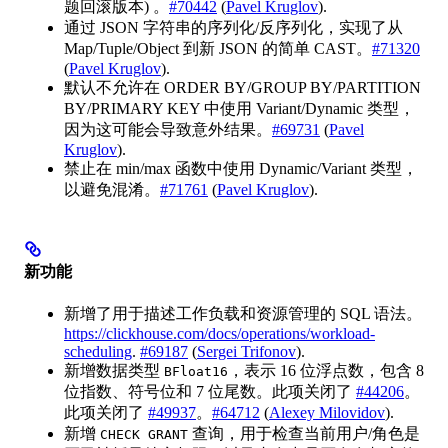
题回滚版本) 。
#70442
(
Pavel Kruglov
).
通过 JSON 字符串的序列化/反序列化，实现了从
Map/Tuple/Object 到新 JSON 的简单 CAST。
#71320
(
Pavel Kruglov
).
默认不允许在 ORDER BY/GROUP BY/PARTITION
BY/PRIMARY KEY 中使用 Variant/Dynamic 类型，
因为这可能会导致意外结果。
#69731
(
Pavel
Kruglov
).
禁止在 min/max 函数中使用 Dynamic/Variant 类型，
以避免混淆。
#71761
(
Pavel Kruglov
).
新功能
新增了用于描述工作负载和资源管理的 SQL 语法。
https://clickhouse.com/docs/operations/workload-
scheduling
.
#69187
(
Sergei Trifonov
).
新增数据类型
，表示 16 位浮点数，包含 8
BFloat16
位指数、符号位和 7 位尾数。此项关闭了
#44206
。
此项关闭了
#49937
。
#64712
(
Alexey Milovidov
).
新增
查询，用于检查当前用户/角色是
CHECK GRANT