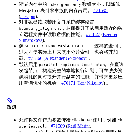
缩减内存中的 index_granularity 数组大小，以降低
MergeTree 表引擎家族的内存占用。
#71595
(
alesapin
).
对非磁盘读取禁用文件系统缓存设置
，从而提升了从启用缓存的独
boundary_alignment
立远程文件中读取数据的性能。
#71827
(
Kseniia
Sumarokova
).
像
这样的查询，
SELECT * FROM table LIMIT ...
过去即使实际上并未使用分片索引，也会将其加
载。
#71866
(
Alexander Gololobov
) 。
默认启用
。在查询
parallel_replicas_local_plan
发起节点上构建完整的本地执行计划，可在减少资
源消耗的同时提升并行副本的性能，并带来更多应
用查询优化的机会。
#70171
(
Igor Nikonov
) 。
改进
允许将文件作为参数传给 clickhouse 使用，例如
ch
。
#71589
(
Raúl Marín
).
queries.sql