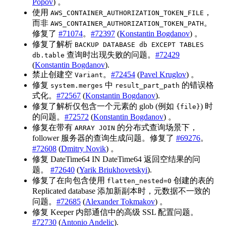
Popov
) 。
使用
，
AWS_CONTAINER_AUTHORIZATION_TOKEN_FILE
而非
。
AWS_CONTAINER_AUTHORIZATION_TOKEN_PATH
修复了
#71074
。
#72397
(
Konstantin Bogdanov
) 。
修复了解析
BACKUP DATABASE db EXCEPT TABLES
查询时出现失败的问题。
#72429
db.table
(
Konstantin Bogdanov
).
禁止创建空
。
#72454
(
Pavel Kruglov
) 。
Variant
修复
中
的错误格
system.merges
result_part_path
式化。
#72567
(
Konstantin Bogdanov
).
修复了解析仅包含一个元素的 glob (例如
) 时
{file}
的问题。
#72572
(
Konstantin Bogdanov
) 。
修复在带有
的分布式查询场景下，
ARRAY JOIN
follower 服务器的查询生成问题。修复了
#69276
。
#72608
(
Dmitry Novik
) 。
修复 DateTime64 IN DateTime64 返回空结果的问
题。
#72640
(
Yarik Briukhovetskyi
).
修复了在向包含使用
创建的表的
flatten_nested=0
Replicated database 添加新副本时，元数据不一致的
问题。
#72685
(
Alexander Tokmakov
) 。
修复 Keeper 内部通信中的高级 SSL 配置问题。
#72730
(
Antonio Andelic
).