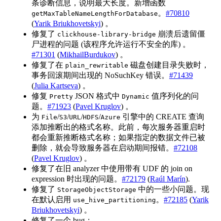
条诊断信息，说明最大长度。新增函数
。
#70810
getMaxTableNameLengthForDatabase
(
Yarik Briukhovetskyi
) 。
修复了
崩溃后遗留僵
clickhouse-library-bridge
尸进程的问题 (该程序允许运行不安全的库) 。
#71301
(
MikhailBurdukov
) 。
修复了在
磁盘创建目录失败时，
plain_rewritable
事务回滚期间出现的 NoSuchKey 错误。
#71439
(
Julia Kartseva
) 。
修复
JSON 格式中
值序列化的问
Pretty
Dynamic
题。
#71923
(
Pavel Kruglov
) 。
为
/
/
/
/
引擎中的 CREATE 查询
File
S3
URL
HDFS
Azure
添加推断出的格式名称。此前，每次服务器重启时
都会重新推断格式名称；如果指定的数据文件已被
删除，就会导致服务器在启动期间报错。
#72108
(
Pavel Kruglov
) 。
修复了在旧 analyzer 中使用带有 UDF 的 join on
expression 时出现的问题。
#72179
(
Raúl Marín
).
修复了
中的一些小问题。现
StorageObjectStorage
在默认启用
。
#72185
(
Yarik
use_hive_partitioning
Briukhovetskyi
) 。
修复了一个 bug：