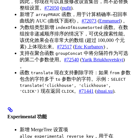
因此，你现在可以直接修改设置集合，而不必替换
整组设置。
#72050
(
pufit
).
新增了
函数，用于计算精确率-召回率
arrayPRAUC
曲线的 AUC (曲线下面积) 。
#72073
(
Emmanuel
) 。
为数组类型新增
函数。在数
indexOfAssumeSorted
组按非递减顺序排序的情况下，可优化搜索性能。
该优化效果会在非常大的数组 (超过 100,000 个元
素) 上体现出来。
#72517
(
Eric Kurbanov
) 。
支持在聚合函数
中将分隔符作为可选
groupConcat
的第二个参数使用。
#72540
(
Yarik Briukhovetskyi
)
。
函数
现在支持删除字符：如果
参数
translate
from
包含的字符多于
参数中的字符。示例：
to
SELECT
translate('clickhouse', 'clickhouse',
现在返回
。
#71441
(
shuai.xu
).
'CLICK')
CLICK
Experimental 功能
新增 MergeTree 设置项
，用于在
allow_experimental_reverse_key