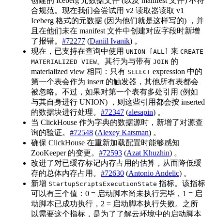
创建的 Iceberg 元数据文件 (以及 manifest 文件) 不符
合规范。现在我们会尝试用 v2 读取器读取 v1
Iceberg 格式的元数据 (因为他们就是这样写的) ，并
且在他们未在 manifest 文件中创建对应字段时新增
了报错。
#72277
(
Daniil Ivanik
) 。
现在，已支持在查询中使用
来
UNION [ALL]
CREATE
。其行为与带有
的
MATERIALIZED VIEW
JOIN
materialized view 相同：只有
expression 中的
SELECT
第一个表会作为 insert 的触发器，其他所有表都会
被忽略。不过，如果对第一个表有多处引用 (例如
与其自身进行 UNION) ，则这些引用都会按 inserted
的数据块进行处理。
#72347
(
alesapin
) 。
当 ClickHouse 作为字典的数据源时，新增了对源查
询的验证。
#72548
(
Alexey Katsman
) 。
确保 ClickHouse 在重新加载配置时能够感知
ZooKeeper 的变更。
#72593
(
Azat Khuzhin
) 。
改进了对已缓存标记内存占用的估算，从而降低缓
存的总体内存占用。
#72630
(
Antonio Andelic
) 。
新增
指标。该指标
StartupScriptsExecutionState
可以有三个值：0 = 启动脚本尚未执行完毕，1 = 启
动脚本已成功执行，2 = 启动脚本执行失败。之所
以需要这个指标，是为了了解云环境中的启动脚本