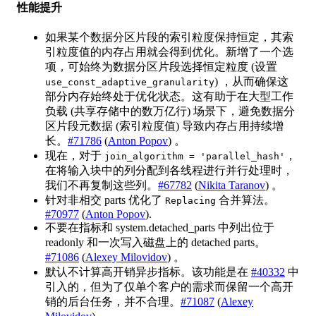
性能提升
如果某个数据分区片段的索引粒度保持恒定，其索
引粒度值的内存占用就会得到优化。新增了一个选
项，可始终为数据分区片段选择恒定粒度 (设置
) ，从而确保这
use_const_adaptive_granularity
部分内存始终处于优化状态。这有助于在大型工作
负载 (共享存储中的数万亿行) 场景下，避免数据分
区片段元数据 (索引粒度值) 导致内存占用持续增
长。
#71786
(
Anton Popov
) 。
现在，对于
，
join_algorithm = 'parallel_hash'
在将输入块中的列分配到各线程进行并行处理时，
我们不再复制这些列。
#67782
(
Nikita Taranov
) 。
针对非相交 parts 优化了
合并算法。
Replacing
#70977
(
Anton Popov
).
不要在指标和 system.detached_parts 中列出位于
readonly 和一次写入磁盘上的 detached parts。
#71086
(
Alexey Milovidov
) 。
默认不计算高开销异步指标。该功能是在
#40332
中
引入的，但为了仅单个客户的需求而保留一个高开
销的后台任务，并不合理。
#71087
(
Alexey