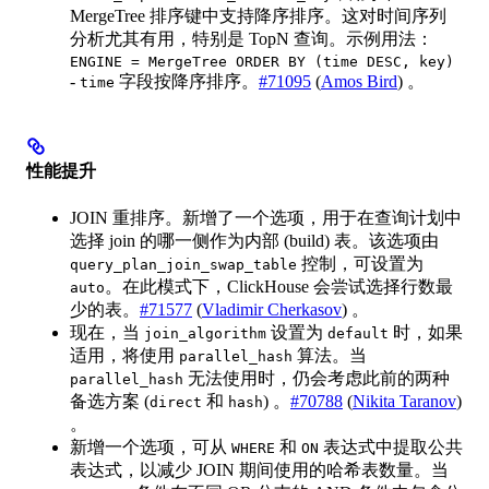
MergeTree 排序键中支持降序排序。这对时间序列
分析尤其有用，特别是 TopN 查询。示例用法：
ENGINE = MergeTree ORDER BY (time DESC, key)
-
字段按降序排序。
#71095
(
Amos Bird
) 。
time
性能提升
JOIN 重排序。新增了一个选项，用于在查询计划中
选择 join 的哪一侧作为内部 (build) 表。该选项由
控制，可设置为
query_plan_join_swap_table
。在此模式下，ClickHouse 会尝试选择行数最
auto
少的表。
#71577
(
Vladimir Cherkasov
) 。
现在，当
设置为
时，如果
join_algorithm
default
适用，将使用
算法。当
parallel_hash
无法使用时，仍会考虑此前的两种
parallel_hash
备选方案 (
和
) 。
#70788
(
Nikita Taranov
)
direct
hash
。
新增一个选项，可从
和
表达式中提取公共
WHERE
ON
表达式，以减少 JOIN 期间使用的哈希表数量。当