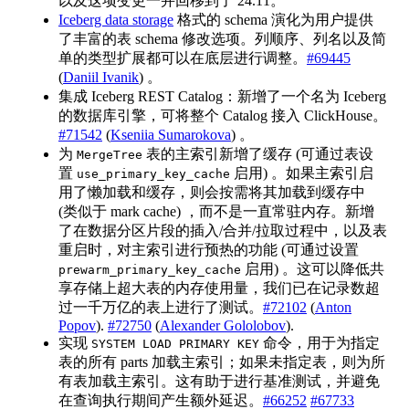
以及这项变更一并回移到了 24.11。
Iceberg data storage
格式的 schema 演化为用户提供
了丰富的表 schema 修改选项。列顺序、列名以及简
单的类型扩展都可以在底层进行调整。
#69445
(
Daniil Ivanik
) 。
集成 Iceberg REST Catalog：新增了一个名为 Iceberg
的数据库引擎，可将整个 Catalog 接入 ClickHouse。
#71542
(
Kseniia Sumarokova
) 。
为
表的主索引新增了缓存 (可通过表设
MergeTree
置
启用) 。如果主索引启
use_primary_key_cache
用了懒加载和缓存，则会按需将其加载到缓存中
(类似于 mark cache) ，而不是一直常驻内存。新增
了在数据分区片段的插入/合并/拉取过程中，以及表
重启时，对主索引进行预热的功能 (可通过设置
启用) 。这可以降低共
prewarm_primary_key_cache
享存储上超大表的内存使用量，我们已在记录数超
过一千万亿的表上进行了测试。
#72102
(
Anton
Popov
).
#72750
(
Alexander Gololobov
).
实现
命令，用于为指定
SYSTEM LOAD PRIMARY KEY
表的所有 parts 加载主索引；如果未指定表，则为所
有表加载主索引。这有助于进行基准测试，并避免
在查询执行期间产生额外延迟。
#66252
#67733