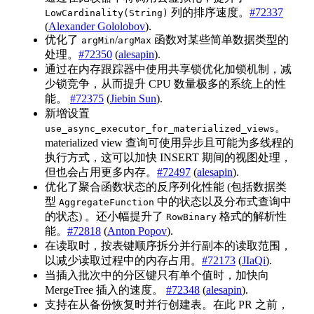
列的排序速度。
#72337
LowCardinality(String)
(
Alexander Gololobov
).
优化了
/
函数对某些简单数据类型的
argMin
argMax
处理。
#72350
(
alesapin
).
通过在内存跟踪器中使用共享锁优化加锁机制，减
少锁竞争，从而提升 CPU 数量极多的系统上的性
能。
#72375
(
Jiebin Sun
).
新增设置
。
use_async_executor_for_materialized_views
materialized view 查询可使用异步且可能为多线程的
执行方式，这可以加快 INSERT 期间的视图处理，
但也会占用更多内存。
#72497
(
alesapin
).
优化了聚合函数状态的反序列化性能 (包括数据类
型
中的状态以及分布式查询中
AggregateFunction
的状态) 。还小幅提升了
格式的解析性
RowBinary
能。
#72818
(
Anton Popov
).
在读取时，按表键顺序拆分并行副本的读取范围，
以减少读取过程中的内存占用。
#72173
(
JIaQi
).
当插入批次中的分区键只有单个值时，加快向
MergeTree 插入的速度。
#72348
(
alesapin
).
支持在从备份恢复时并行创建表。在此 PR 之前，