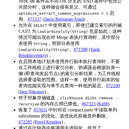
条件在不同 OR 分支的 AND 条件中包含公
JOIN ON
共部分时，这样做会很有意义。可通过
启
optimize_extract_common_expressions = 1
用。
#71537
(
János Benjamin Antal
) 。
允许在
中使用索引，即使已建立索引的列被
SELECT
CAST 为
也是如此；这种
LowCardinality(String)
情况可能出现在对 Merge 表执行查询时，其中部分
表使用
，而部分表使用
String
。
#71598
(
Yarik
LowCardinality(String)
Briukhovetskyi
) 。
在启用本地计划并使用并行副本执行查询时，不要
在工作线程上进行索引分析。协调器会根据自身一
侧 (即查询发起节点) 的索引分析结果，为工作线程
选择要读取的范围。这样一来，使用并行副本的短
查询也能实现与单节点查询一样低的延迟。
#72109
(
Igor Nikonov
) 。
对于对象存储磁盘，
clickhouse disks remove --
的内存占用已降低。
#67323
(
Kirill
).
recursive
恢复了
#57631
中针对在 compact parts 中读取单列
subcolumns 的优化。该优化此前被意外删除。
#72285
(
Pavel Kruglov
) 。
通过在比较器中将调用去虚拟化，提升了