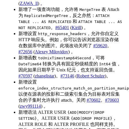
(
ZAWA_ll
) 。
新增了一项查询功能，允许将
表 Attach
MergeTree
为
，反之亦然：
ReplicatedMergeTree
ATTACH
和
TABLE ... AS REPLICATED
ATTACH TABLE ... AS
。
#65401
(
Kirill
) 。
NOT REPLICATED
新增设置
，允许你自定义
http_response_headers
HTTP 响应头。例如，你可以告诉浏览器渲染存储
在数据库中的图片。此项改动关闭了
#59620
。
#72656
(
Alexey Milovidov
) 。
新增函数
，可将
toUnixTimestamp64Second
转换为具有固定秒级精度的
值，
DateTime64
Int64
因此如果日期早于 Unix 纪元，也支持返回负值。
#70597
(
zhanglistar
)。
#73146
(
Robert Schulze
)。
新增设置
enforce_index_structure_match_on_partition_manip
以便在源表的投影和二级索引集合为目标表对应集
合的子集时允许执行 attach。关闭
#70602
。
#70603
(
zwy991114
) 。
新增语法 ALTER USER
{ADD|MODIFY|DROP
、ALTER USER
，
SETTING}
{ADD|DROP PROFILE}
ALTER ROLE 和 ALTER PROFILE 也同样支持。