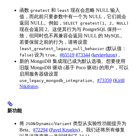
函数
和
现在会忽略 NULL 输入
greatest
least
值，而此前只要参数中有一个为 NULL，它们就会
返回 NULL。例如，
SELECT greatest(1, 2, NULL)
现在会返回 2。这使其行为与 PostgreSQL 保持一
致，但同时也不再兼容会返回 NULL 的 MySQL。
若要保留之前的行为，请将设置
(默认值：
least_greatest_legacy_null_behavior
) 设为
。
#65519
#73344
(
kevinyhzou
) 。
false
true
新的 MongoDB 集成现已成为默认选项。想要使用
旧版 MongoDB 驱动 (基于 Poco 驱动) 的用户，可以
启用服务器级设置
。
#73359
(
Kirill
use_legacy_mongodb_integration
Nikiforov
.
新功能
将
/
/
类型从实验性功能提升为
JSON
Dynamic
Variant
Beta。
#72294
(
Pavel Kruglov
) 。我们还将所有修复