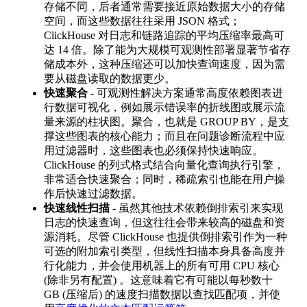
存储不同，后者通常需要接近原始数据大小的存储
空间，而这些数据往往采用 JSON 格式；
ClickHouse 对日志和链路追踪的平均压缩率最高可
达 14 倍。除了能为大规模可观测性部署显著节省存
储成本外，这种压缩还可以加快查询速度，因为需
要从磁盘读取的数据更少。
快速聚合
- 可观测性解决方案通常高度依赖图表进
行数据可视化，例如展示错误率的折线图或展示流
量来源的柱状图。聚合，也就是 GROUP BY，是支
撑这些图表的核心能力；而且在问题诊断流程中应
用过滤器时，这些图表也必须保持快速响应。
ClickHouse 的列式格式结合向量化查询执行引擎，
非常适合快速聚合；同时，稀疏索引也能在用户操
作后快速过滤数据。
快速线性扫描
- 虽然其他技术依赖倒排索引来实现
日志的快速查询，但这往往会带来较高的磁盘和资
源消耗。尽管 ClickHouse 也提供倒排索引作为一种
可选的附加索引类型，但线性扫描本身具备高度并
行化能力，并会使用机器上的所有可用 CPU 核心
(除非另有配置) 。这意味着它有可能以每秒数十
GB (压缩后) 的速度扫描数据以查找匹配项，并使