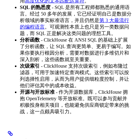
用
高度优化的文本匹配运算符
。
SQL 的熟悉度
- SQL 是所有工程师都熟悉的通用语
言。经过 50 多年的发展，它已经证明自己是数据分
析领域的事实标准语言，并且仍然是
第 3 大最流行
的编程语言
。可观测性本质上也只是另一类数据问
题，而 SQL 正是解决这类问题的理想工具。
分析函数
- ClickHouse 在 ANSI SQL 的基础上扩展
了分析函数，让 SQL 查询更简单、更易于编写。如
果你要执行根因分析，需要对数据进行多维切片和
深入剖析，这些函数就至关重要。
次级索引
- ClickHouse 支持次级索引，例如布隆过
滤器，可用于加速特定查询模式。这些索引可以按
列选择性启用，从而为用户提供细粒度控制，并让
他们评估其中的成本收益。
开源与开放标准
- 作为开源数据库，ClickHouse 拥
抱 OpenTelemetry 等开放标准。既可以参与贡献并
积极投身相关项目，也能避免供应商锁定带来的挑
战，这一点颇具吸引力。