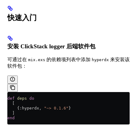
快速入门
安装 ClickStack logger 后端软件包
可通过在
的依赖项列表中添加
来安装该
mix.exs
hyperdx
软件包：
def
 deps
 do
  [
    {
:hyperdx
, 
"~> 0.1.6"
}
  ]
end