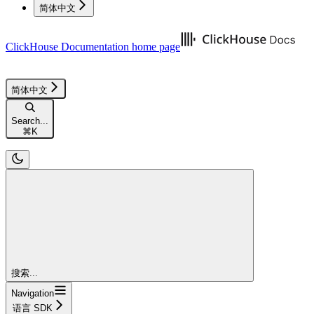
简体中文
ClickHouse Documentation
home page
简体中文
Search...
⌘
K
搜索...
Navigation
语言 SDK