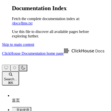
Documentation Index
Fetch the complete documentation index at:
/docs/llms.txt
Use this file to discover all available pages before
exploring further.
Skip to main content
ClickHouse Documentation
home page
Search...
⌘
K
首页
开始使用