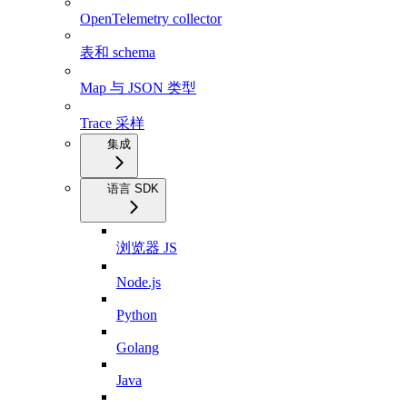
OpenTelemetry collector
表和 schema
Map 与 JSON 类型
Trace 采样
集成
语言 SDK
浏览器 JS
Node.js
Python
Golang
Java