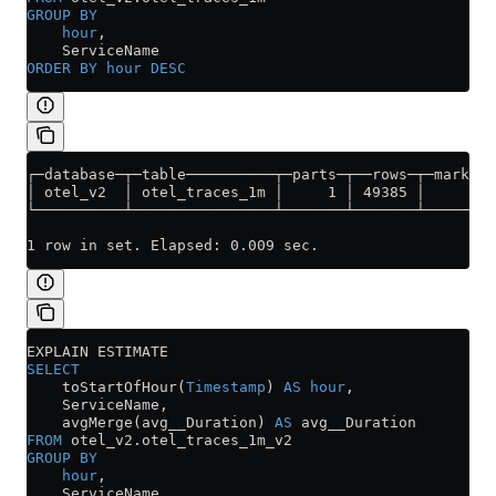
GROUP BY
    hour
,
    ServiceName
ORDER BY
 hour
 DESC
┌─database─┬─table──────────┬─parts─┬──rows─┬─marks─┐
│ otel_v2  │ otel_traces_1m │     1 │ 49385 │     6 │
└──────────┴────────────────┴───────┴───────┴───────┘
1 row in set. Elapsed: 0.009 sec.
EXPLAIN ESTIMATE
SELECT
    toStartOfHour(
Timestamp
) 
AS
 hour
,
    ServiceName,
    avgMerge(avg__Duration) 
AS
 avg__Duration
FROM
 otel_v2
.
otel_traces_1m_v2
GROUP BY
    hour
,
    ServiceName