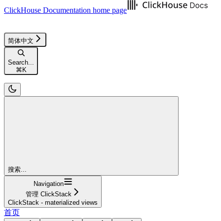
ClickHouse Documentation
home page
简体中文
Search...
⌘
K
搜索...
Navigation
管理 ClickStack
ClickStack - materialized views
首页