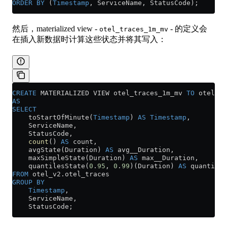
ORDER BY
 (
Timestamp
, ServiceName, StatusCode);
然后，materialized view -
- 的定义会
otel_traces_1m_mv
在插入新数据时计算这些状态并将其写入：
CREATE
 MATERIALIZED VIEW otel_traces_1m_mv 
TO
 otel_tr
AS
SELECT
    toStartOfMinute(
Timestamp
) 
AS
 Timestamp
,
    ServiceName,
    StatusCode,
    count
() 
AS
 count,
    avgState(Duration) 
AS
 avg__Duration,
    maxSimpleState(Duration) 
AS
 max__Duration,
    quantilesState(
0
.
95
, 
0
.
99
)(Duration) 
AS
 quantiles
FROM
 otel_v2
.
otel_traces
GROUP BY
    Timestamp
,
    ServiceName,
    StatusCode;