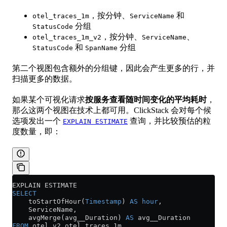
，按分钟、
和
otel_traces_1m
ServiceName
分组
StatusCode
，按分钟、
、
otel_traces_1m_v2
ServiceName
和
分组
StatusCode
SpanName
第二个视图包含额外的分组键，因此会产生更多的行，并
扫描更多的数据。
如果某个可视化请求
按服务查看随时间变化的平均耗时
，
那么这两个视图在技术上都可用。ClickStack 会对每个候
选项发出一个
查询，并比较预估的粒
EXPLAIN ESTIMATE
度数量，即：
EXPLAIN ESTIMATE
SELECT
    toStartOfHour(
Timestamp
) 
AS
 hour
,
    ServiceName,
    avgMerge(avg__Duration) 
AS
 avg__Duration
FROM
 otel_v2
.
otel_traces_1m