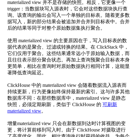
materialized view 并不是存储的快照。相反，它更像一个
trigger：当数据块写入源表时，它会对这些数据块执行查
询。该查询的输出会写入一个单独的目标表。随着更多数
据写入，新的部分结果会被追加并合并到目标表中。合并
后的结果等同于对整个原始数据集执行聚合。
使用 materialized view 的主要原因在于，写入目标表的数
据代表的是聚合、过滤或转换的结果。在 ClickStack 中，
它们仅用于聚合。这些结果通常远小于原始输入数据，而
且往往表示部分聚合状态。再加上查询预聚合目标表本身
更简单，相比在查询时对原始数据执行相同计算，这能显
著降低查询延迟。
ClickHouse 中的 materialized view 会随着数据流入源表而
持续更新，行为更像始终保持最新的索引。这与许多其他
数据库不同：在那些数据库中，materialized view 是静态
快照，必须定期刷新，类似于 ClickHouse 的
可刷新
materialized view
。
增量materialized view 只会在新数据到达时计算视图的变
更，将计算前移到写入时。由于 ClickHouse 对摄取进行
了高度优化，因此，相比查询执行时获得的收益，为每个