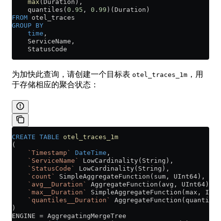
    max
(Duration),
    quantiles(
0
.
95
, 
0
.
99
)(Duration)
FROM
 otel_traces
GROUP BY
    time
,
    ServiceName,
    StatusCode
为加快此查询，请创建一个目标表
，用
otel_traces_1m
于存储相应的聚合状态：
CREATE
 TABLE
 otel_traces_1m
(
    `Timestamp`
 DateTime
,
    `ServiceName`
 LowCardinality(String),
    `StatusCode`
 LowCardinality(String),
    `count`
 SimpleAggregateFunction(sum, UInt64),
    `avg__Duration`
 AggregateFunction(avg, UInt64),
    `max__Duration`
 SimpleAggregateFunction(max, Int6
    `quantiles__Duration`
 AggregateFunction(quantiles
)
ENGINE 
=
 AggregatingMergeTree