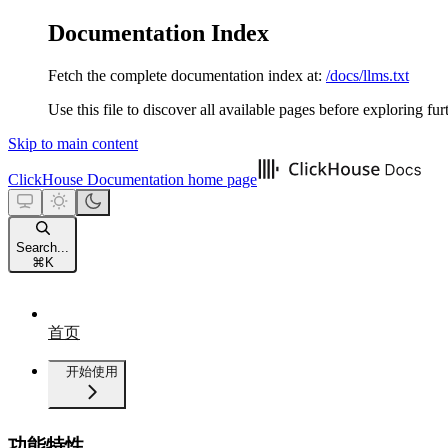
Documentation Index
Fetch the complete documentation index at:
/docs/llms.txt
Use this file to discover all available pages before exploring fur
Skip to main content
ClickHouse Documentation
home page
Search...
⌘
K
首页
开始使用
功能特性