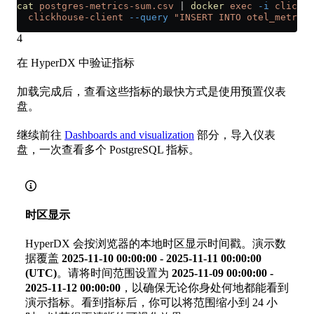
cat
 postgres-metrics-sum.csv
 |
 docker
 exec
 -i
 clickst
  clickhouse-client
 --query
 "INSERT INTO otel_metrics
4
在 HyperDX 中验证指标
加载完成后，查看这些指标的最快方式是使用预置仪表
盘。
继续前往
Dashboards and visualization
部分，导入仪表
盘，一次查看多个 PostgreSQL 指标。
时区显示
HyperDX 会按浏览器的本地时区显示时间戳。演示数
据覆盖
2025-11-10 00:00:00 - 2025-11-11 00:00:00
(UTC)
。请将时间范围设置为
2025-11-09 00:00:00 -
2025-11-12 00:00:00
，以确保无论你身处何地都能看到
演示指标。看到指标后，你可以将范围缩小到 24 小