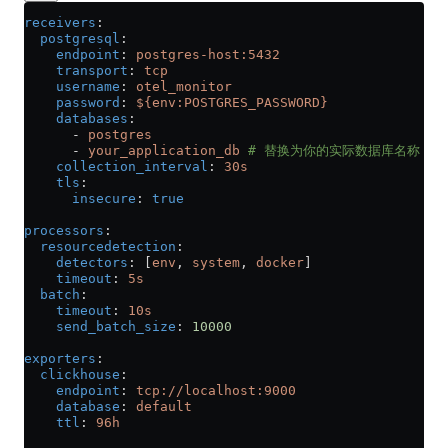
receivers
:
  postgresql
:
    endpoint
: 
postgres-host:5432
    transport
: 
tcp
    username
: 
otel_monitor
    password
: 
${env:POSTGRES_PASSWORD}
    databases
:
      - 
postgres
      - 
your_application_db
 # 替换为你的实际数据库名称
    collection_interval
: 
30s
    tls
:
      insecure
: 
true
processors
:
  resourcedetection
:
    detectors
: [
env
, 
system
, 
docker
]
    timeout
: 
5s
  batch
:
    timeout
: 
10s
    send_batch_size
: 
10000
exporters
:
  clickhouse
:
    endpoint
: 
tcp://localhost:9000
    database
: 
default
    ttl
: 
96h