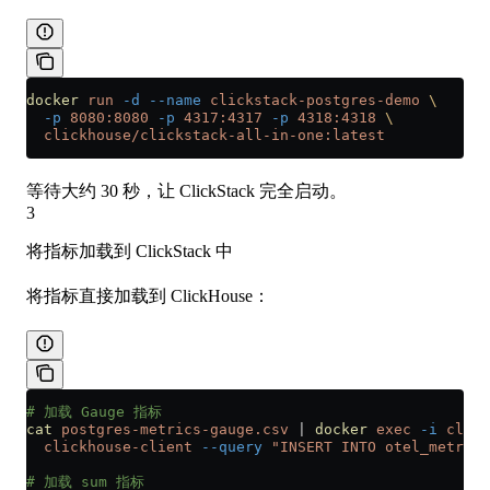
docker
 run
 -d
 --name
 clickstack-postgres-demo
 \
  -p
 8080:8080
 -p
 4317:4317
 -p
 4318:4318
 \
  clickhouse/clickstack-all-in-one:latest
等待大约 30 秒，让 ClickStack 完全启动。
3
将指标加载到 ClickStack 中
将指标直接加载到 ClickHouse：
# 加载 Gauge 指标
cat
 postgres-metrics-gauge.csv
 |
 docker
 exec
 -i
 click
  clickhouse-client
 --query
 "INSERT INTO otel_metrics
# 加载 sum 指标