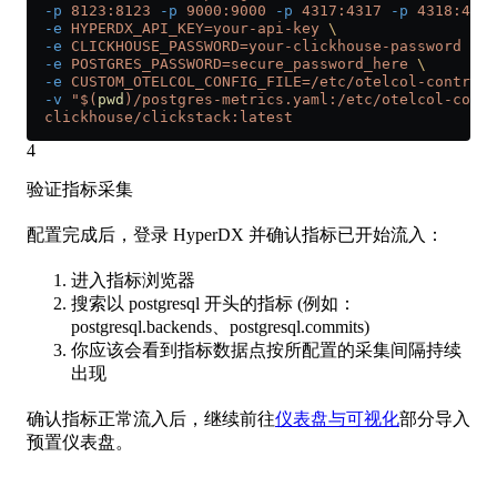
  -p
 8123:8123
 -p
 9000:9000
 -p
 4317:4317
 -p
 4318:4318
  -e
 HYPERDX_API_KEY=your-api-key
 \
  -e
 CLICKHOUSE_PASSWORD=your-clickhouse-password
 \
  -e
 POSTGRES_PASSWORD=secure_password_here
 \
  -e
 CUSTOM_OTELCOL_CONFIG_FILE=/etc/otelcol-contrib/
  -v
 "$(
pwd
)/postgres-metrics.yaml:/etc/otelcol-contr
  clickhouse/clickstack:latest
4
验证指标采集
配置完成后，登录 HyperDX 并确认指标已开始流入：
进入指标浏览器
搜索以 postgresql 开头的指标 (例如：
postgresql.backends、postgresql.commits)
你应该会看到指标数据点按所配置的采集间隔持续
出现
确认指标正常流入后，继续前往
仪表盘与可视化
部分导入
预置仪表盘。