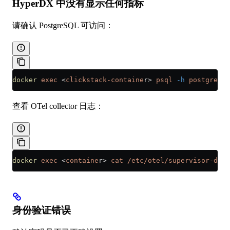
HyperDX 中没有显示任何指标
请确认 PostgreSQL 可访问：
docker
 exec
 <
clickstack-containe
r
>
 psql
 -h
 postgres-h
查看 OTel collector 日志：
docker
 exec
 <
containe
r
>
 cat
 /etc/otel/supervisor-data
身份验证错误