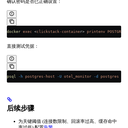
确认密码是否已正确设置：
docker
 exec
 <
clickstack-containe
r
>
 printenv
 POSTGRES_
直接测试凭据：
psql
 -h
 postgres-host
 -U
 otel_monitor
 -d
 postgres
 -c
 
后续步骤
为关键阈值 (连接数限制、回滚率过高、缓存命中
率过低) 配置
告警