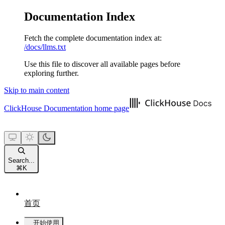
Documentation Index
Fetch the complete documentation index at:
/docs/llms.txt
Use this file to discover all available pages before
exploring further.
Skip to main content
ClickHouse Documentation
home page
Search...
⌘
K
首页
开始使用