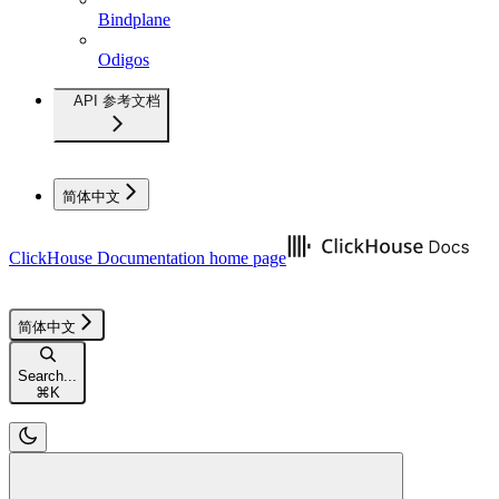
Bindplane
Odigos
API 参考文档
简体中文
ClickHouse Documentation
home page
简体中文
Search...
⌘
K